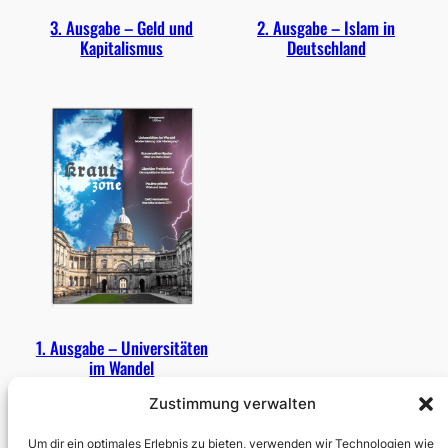
3. Ausgabe – Geld und
2. Ausgabe – Islam in
Kapitalismus
Deutschland
1. Ausgabe – Universitäten
im Wandel
Zustimmung verwalten
Vorherige Seite
1
…
4
5
Um dir ein optimales Erlebnis zu bieten, verwenden wir Technologien wie