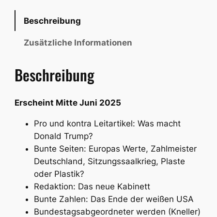
.
Beschreibung
D
o
Zusätzliche Informationen
n
a
Beschreibung
l
d
T
Erscheint Mitte Juni 2025
r
Pro und kontra Leitartikel: Was macht
u
Donald Trump?
m
Bunte Seiten: Europas Werte, Zahlmeister
p
Deutschland, Sitzungssaalkrieg, Plaste
M
oder Plastik?
e
Redaktion: Das neue Kabinett
n
Bunte Zahlen: Das Ende der weißen USA
g
Bundestagsabgeordneter werden (Kneller)
e