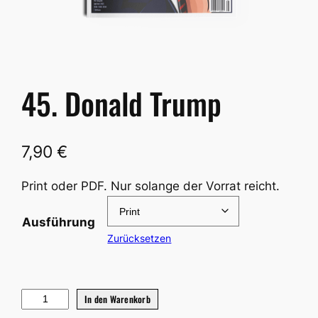
45. Donald Trump
7,90
€
Print oder PDF. Nur solange der Vorrat reicht.
Ausführung
Zurücksetzen
4
In den Warenkorb
5