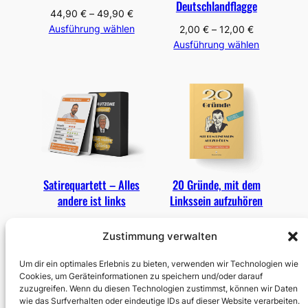
Deutschlandflagge
44,90
€
–
49,90
€
Ausführung wählen
2,00
€
–
12,00
€
Ausführung wählen
Satirequartett – Alles
20 Gründe, mit dem
andere ist links
Linkssein aufzuhören
10,00
€
10,00
€
–
15,00
€
Zustimmung verwalten
Ausführung wählen
In den Warenkorb
Um dir ein optimales Erlebnis zu bieten, verwenden wir Technologien wie
Cookies, um Geräteinformationen zu speichern und/oder darauf
zuzugreifen. Wenn du diesen Technologien zustimmst, können wir Daten
wie das Surfverhalten oder eindeutige IDs auf dieser Website verarbeiten.