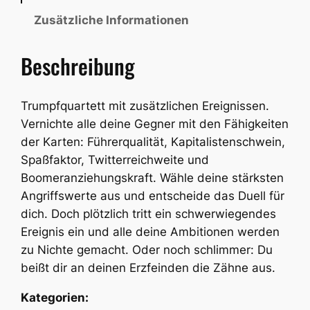
r
Zusätzliche Informationen
e
q
Beschreibung
u
a
r
Trumpfquartett mit zusätzlichen Ereignissen.
t
Vernichte alle deine Gegner mit den Fähigkeiten
e
der Karten: Führerqualität, Kapitalistenschwein,
t
Spaßfaktor, Twitterreichweite und
t
Boomeranziehungskraft. Wähle deine stärksten
–
Angriffswerte aus und entscheide das Duell für
A
dich. Doch plötzlich tritt ein schwerwiegendes
l
Ereignis ein und alle deine Ambitionen werden
l
zu Nichte gemacht. Oder noch schlimmer: Du
e
beißt dir an deinen Erzfeinden die Zähne aus.
s
Kategorien:
a