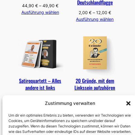
e
Deutschlandflagge
44,90
€
–
49,90
€
Ausführung wählen
2,00
€
–
12,00
€
Ausführung wählen
Satirequartett – Alles
20 Gründe, mit dem
andere ist links
Linkssein aufzuhören
10,00
€
10,00
€
–
15,00
€
Zustimmung verwalten
Ausführung wählen
In den Warenkorb
Um dir ein optimales Erlebnis zu bieten, verwenden wir Technologien wie
Cookies, um Geräteinformationen zu speichern und/oder darauf
zuzugreifen. Wenn du diesen Technologien zustimmst, können wir Daten
wie das Surfverhalten oder eindeutige IDs auf dieser Website verarbeiten.