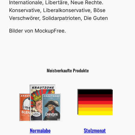
Internationale, Libertäre, Neue Rechte.
n
Konservative, Liberalkonservative, Böse
d
Verschwörer, Solidarpatrioten, Die Guten
e
r
Bilder von MockupFree.
e
i
s
t
l
Meistverkaufte Produkte
i
n
k
s
M
e
n
g
Normalabo
Stolzmonat