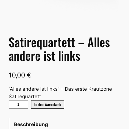
Satirequartett – Alles
andere ist links
10,00
€
“Alles andere ist links” – Das erste Krautzone
Satirequartett
S
In den Warenkorb
a
t
Beschreibung
i