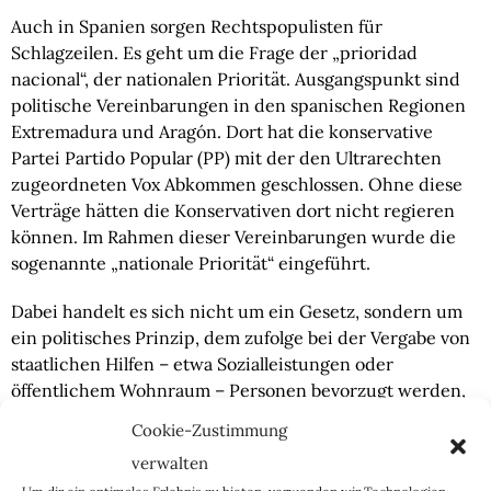
Auch in Spanien sorgen Rechtspopulisten für
Schlagzeilen. Es geht um die Frage der „prioridad
nacional“, der nationalen Priorität. Ausgangspunkt sind
politische Vereinbarungen in den spanischen Regionen
Extremadura und Aragón. Dort hat die konservative
Partei Partido Popular (PP) mit der den Ultrarechten
zugeordneten Vox Abkommen geschlossen. Ohne diese
Verträge hätten die Konservativen dort nicht regieren
können. Im Rahmen dieser Vereinbarungen wurde die
sogenannte „nationale Priorität“ eingeführt.
Dabei handelt es sich nicht um ein Gesetz, sondern um
ein politisches Prinzip, dem zufolge bei der Vergabe von
staatlichen Hilfen – etwa Sozialleistungen oder
öffentlichem Wohnraum – Personen bevorzugt werden,
die einen stärkeren Bezug zu Spanien haben. Dabei geht
Cookie-Zustimmung
es um Kriterien wie Staatsangehörigkeit, aber auch um
verwalten
Faktoren wie Wohnsitzdauer, Erwerbstätigkeit,