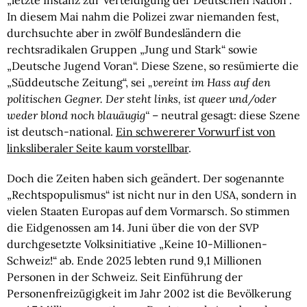
„letzte Instanz zur Verteidigung der Deutschen Nation“.
In diesem Mai nahm die Polizei zwar niemanden fest,
durchsuchte aber in zwölf Bundesländern die
rechtsradikalen Gruppen „Jung und Stark“ sowie
„Deutsche Jugend Voran“. Diese Szene, so resümierte die
„Süddeutsche Zeitung“, sei
„vereint im Hass auf den
politischen Gegner. Der steht links, ist queer und/oder
weder blond noch blauäugig“
– neutral gesagt: diese Szene
ist deutsch-national.
Ein schwererer Vorwurf ist von
linksliberaler Seite kaum vorstellbar
.
Doch die Zeiten haben sich geändert. Der sogenannte
„Rechtspopulismus“ ist nicht nur in den USA, sondern in
vielen Staaten Europas auf dem Vormarsch. So stimmen
die Eidgenossen am 14. Juni über die von der SVP
durchgesetzte Volksinitiative „Keine 10-Millionen-
Schweiz!“ ab. Ende 2025 lebten rund 9,1 Millionen
Personen in der Schweiz. Seit Einführung der
Personenfreizügigkeit im Jahr 2002 ist die Bevölkerung