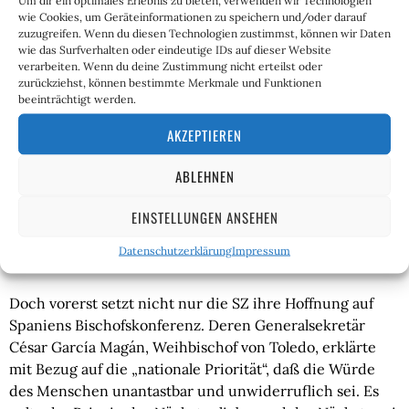
Um dir ein optimales Erlebnis zu bieten, verwenden wir Technologien
Beitragszahlungen in das Sozialsystem oder familiäre
wie Cookies, um Geräteinformationen zu speichern und/oder darauf
Verwurzelung im Land. Gleichzeitig sehen die
zuzugreifen. Wenn du diesen Technologien zustimmst, können wir Daten
Vereinbarungen vor, daß Personen ohne legalen
wie das Surfverhalten oder eindeutige IDs auf dieser Website
verarbeiten. Wenn du deine Zustimmung nicht erteilst oder
Aufenthaltsstatus in bestimmten Bereichen von
zurückziehst, können bestimmte Merkmale und Funktionen
Leistungen ausgeschlossen werden können – mit
beeinträchtigt werden.
Ausnahme grundlegender Dienste. Bei Linken und
AKZEPTIEREN
Liberalen schrillten natürlich sofort die Alarmsirenen.
Die SZ schrieb:
ABLEHNEN
„Es könnte spannend werden, sollte Europas viertgrößte
EINSTELLUNGEN ANSEHEN
Wirtschaftsmacht von Rechtspopulisten mitregiert
werden, deren Politik sich an Vorbildern wie Viktor Orbán
Datenschutzerklärung
Impressum
und Marine Le Pen orientiert.“
Doch vorerst setzt nicht nur die SZ ihre Hoffnung auf
Spaniens Bischofskonferenz. Deren Generalsekretär
César García Magán, Weihbischof von Toledo, erklärte
mit Bezug auf die „nationale Priorität“, daß die Würde
des Menschen unantastbar und unwiderruflich sei. Es