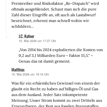
Preistreiber und Risikofaktor „Re-Dispatch“ wird
oftmals ausgeblendet. Schaut man sich die pure
Zahl dieser Eingriffe an, oft auch als Lastabwurf
bezeichnet, erkennt man schnell wohin wir
schliddern…
J.C. Kofner
15. Mai 2026 um 17:27 Uhr
sagt:
„Von 2014 bis 2024 explodierten die Kosten von
0,2 auf 3,1 Milliarden Euro – Faktor 15,5.“ –
Genau das ist damit gemeint.
Matthias
15. Mai 2026 um 19:16 Uhr
sagt:
Was für ein erbärmliches Gewinsel von einem der
glaubt ein Recht zu haben auf billiges Öl und Gas
aus dem Ausland. Jeder Satz inkompetente
Meinung. Unser Strom kommt zu zwei Dritteln aus
Erneuerbaren, der Rest aus fossilen Brennstoffen