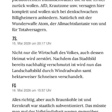
zurück wollen. AfD, Krautzone usw. versagen hier
komplett und wollen sich bei denkschwachen
Billigheimern anbiedern. Natürlich mit der
Wunderwaffe Atom, der Allmachtsfantasie von und
für Totalversagern.
.TS.
15. Mai 2026 um 20:17 Uhr
sagt:
Nicht nur die Wirtschaft des Volkes, auch dessen
Heimat wird zerstört. Nachdem das Stadtbild
bereits nachhaltig verschmutzt ist wird nun das
Landschaftsbild durch Windradwahn samt
hektarweiser Schneisen verschandelt.
FG
16. Mai 2026 um 15:57 Uhr
sagt:
Alles richtig, aber auch Braunkohle ist und
Kernkraft war staatlich subventioniert. Das müsste
man mal der Vollständigkeit wegen gegenüber