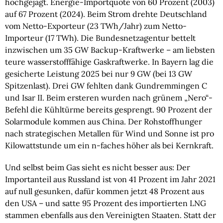
hochgejagt. Energie-Importquote von 60 Prozent (2003)
auf 67 Prozent (2024). Beim Strom drehte Deutschland
vom Netto-Exporteur (23 TWh/Jahr) zum Netto-
Importeur (17 TWh). Die Bundesnetzagentur bettelt
inzwischen um 35 GW Backup-Kraftwerke – am liebsten
teure wasserstofffähige Gaskraftwerke. In Bayern lag die
gesicherte Leistung 2025 bei nur 9 GW (bei 13 GW
Spitzenlast). Drei GW fehlten dank Gundremmingen C
und Isar II. Beim ersteren wurden nach grünem „Nero“-
Befehl die Kühltürme bereits gesprengt. 90 Prozent der
Solarmodule kommen aus China. Der Rohstoffhunger
nach strategischen Metallen für Wind und Sonne ist pro
Kilowattstunde um ein n-faches höher als bei Kernkraft.
Und selbst beim Gas sieht es nicht besser aus: Der
Importanteil aus Russland ist von 41 Prozent im Jahr 2021
auf null gesunken, dafür kommen jetzt 48 Prozent aus
den USA – und satte 95 Prozent des importierten LNG
stammen ebenfalls aus den Vereinigten Staaten. Statt der