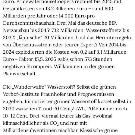
Euro. PricewaterhouseCoopers rechnet bis 2045 mit
Gesamtkosten von 13,2 Billionen Euro – rund 600
Milliarden pro Jahr oder 14.000 Euro pro
Durchschnittshaushalt. Drei Mal das deutsche BIP.
Netzausbau bis 2045: 732 Milliarden. Wasserstoffnetz bis
2032: „läppische“ 20 Milliarden. Und das Herunterregeln
von Überschussstrom oder teurer Export? Von 2014 bis
2024 explodierten die Kosten von 0,2 auf 3,1 Milliarden
Euro – Faktor 15,5. 2025 gab’s schon 573 Stunden
negativen Strompreis. Willkommen in der grünen
Planwirtschaft.
Die „Wunderwaffe“ Wasserstoff? Selbst die grünen
Vorhof-Institute Fraunhofer und Prognos müssen
zugeben: Importierter grüner Wasserstoff kostet selbst in
2030 zwischen 11 und 20 Cent/kWh, 2045 immer noch
10–12 Cent. Drei-viermal teurer als Gas, zwölfmal
klimaschädlicher als CO₂ und nur mit
Milliardensubventionen machbar. Klassische grüne