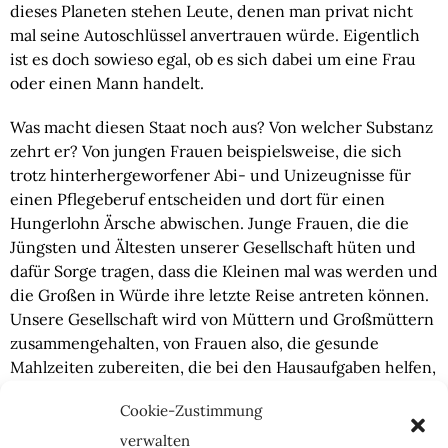
dieses Planeten stehen Leute, denen man privat nicht
mal seine Autoschlüssel anvertrauen würde. Eigentlich
ist es doch sowieso egal, ob es sich dabei um eine Frau
oder einen Mann handelt.
Was macht diesen Staat noch aus? Von welcher Substanz 
zehrt er? Von jungen Frauen beispielsweise, die sich 
trotz hinterhergeworfener Abi- und Unizeugnisse für 
einen Pflegeberuf entscheiden und dort für einen 
Hungerlohn Ärsche abwischen. Junge Frauen, die die 
Jüngsten und Ältesten unserer Gesellschaft hüten und 
dafür Sorge tragen, dass die Kleinen mal was werden und 
die Großen in Würde ihre letzte Reise antreten können. 
Unsere Gesellschaft wird von Müttern und Großmüttern 
zusammengehalten, von Frauen also, die gesunde 
Mahlzeiten zubereiten, die bei den Hausaufgaben helfen, 
Geschichten erzählen und Löcher flicken können. Von 
Cookie-Zustimmung
Frauen also, die sich seit Jahrzehnten von diesen 
verbitterten Quotenweibern als „Dummchen am Herd“, 
verwalten