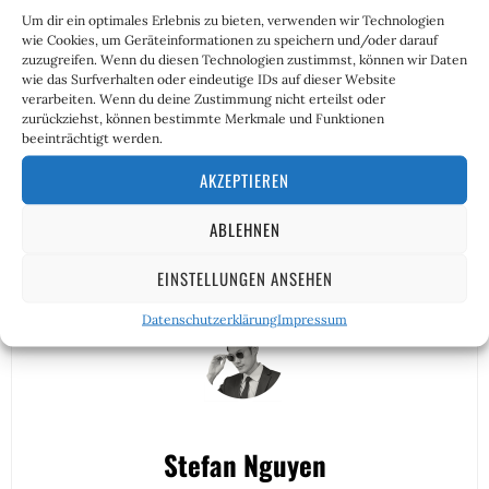
als „rückständig“, als „unemanzipiert“ beschimpfen 
Um dir ein optimales Erlebnis zu bieten, verwenden wir Technologien
wie Cookies, um Geräteinformationen zu speichern und/oder darauf
lassen müssen.
zuzugreifen. Wenn du diesen Technologien zustimmst, können wir Daten
wie das Surfverhalten oder eindeutige IDs auf dieser Website
Tolle Frauen brauchen keine Quote, weil sie ihre Würde
verarbeiten. Wenn du deine Zustimmung nicht erteilst oder
behalten haben. Wenn der ganze Laden hier irgendwann
zurückziehst, können bestimmte Merkmale und Funktionen
beeinträchtigt werden.
mal auseinaderfliegen sollte, weil die 15 Millionen
Nettosteuerzahler den Steuerstreik ausrufen oder die
AKZEPTIEREN
Bundesliga abgesagt wird, dann redet keine Sau mehr
über Quoten. Dann sieht jeder, wo er bleibt. Dann trägt
ABLEHNEN
keiner mehr Hosenzüge.
EINSTELLUNGEN ANSEHEN
Datenschutzerklärung
Impressum
Stefan Nguyen