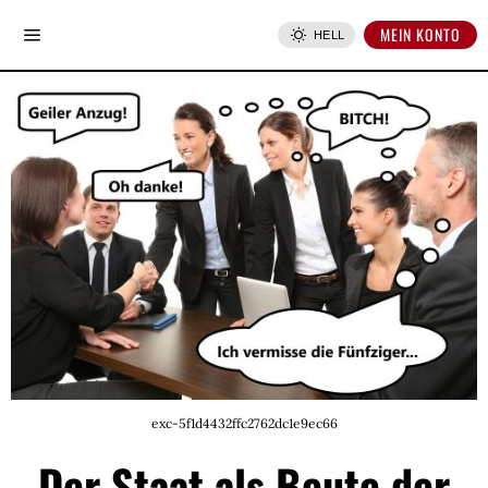
MEIN KONTO
HELL
exc-5f1d4432ffc2762dc1e9ec66
Der Staat als Beute der