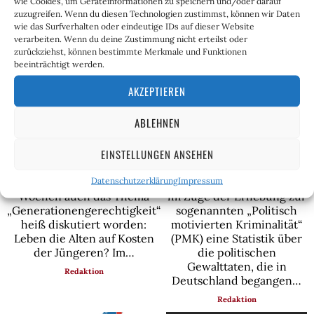
wie Cookies, um Geräteinformationen zu speichern und/oder darauf
zuzugreifen. Wenn du diesen Technologien zustimmst, können wir Daten
wie das Surfverhalten oder eindeutige IDs auf dieser Website
verarbeiten. Wenn du deine Zustimmung nicht erteilst oder
zurückziehst, können bestimmte Merkmale und Funktionen
beeinträchtigt werden.
AKZEPTIEREN
Ausländerkriminalität – Die
ABLEHNEN
heruntergespielte Gefahr
Hauskauf – Doch, die Boomer
für unser Zusammenleben
hatten es leichter
EINSTELLUNGEN ANSEHEN
Jährlich veröffentlicht das
Im Zuge der Rentendebatte
Datenschutzerklärung
Impressum
Bundesinnenministerium
ist in den vergangenen
im Zuge der Erhebung zur
Wochen auch das Thema
sogenannten „Politisch
„Generationengerechtigkeit“
motivierten Kriminalität“
heiß diskutiert worden:
(PMK) eine Statistik über
Leben die Alten auf Kosten
die politischen
der Jüngeren? Im…
Gewalttaten, die in
Redaktion
Deutschland begangen…
Redaktion