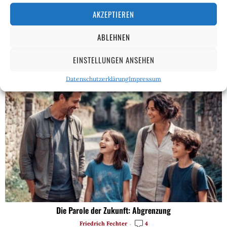
ZUR LADENTHEKE
AKZEPTIEREN
ABLEHNEN
Die KRAUTZONE gibt es auch als Print-Abonnement.
Zweimonatlich konservative Meinungen direkt in den
Briefkasten.
EINSTELLUNGEN ANSEHEN
Datenschutzerklärung
Impressum
Die Parole der Zukunft: Abgrenzung
Friedrich Fechter
4