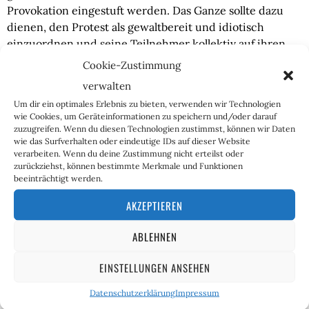
Provokation eingestuft werden. Das Ganze sollte dazu 
dienen, den Protest als gewaltbereit und idiotisch 
einzuordnen und seine Teilnehmer kollektiv auf ihren 
eigenen GEZ-Kosten in die rechte Ecke zu drängen.
Cookie-Zustimmung
verwalten
Immer wieder sehen wir also, wie der Aufruf zur 
Um dir ein optimales Erlebnis zu bieten, verwenden wir Technologien
Solidarität gegen „Hass im Netz“ und „Hatespeech“ dazu 
wie Cookies, um Geräteinformationen zu speichern und/oder darauf
genutzt wird, sich als eigentlicher Täter und Denunziant 
zuzugreifen. Wenn du diesen Technologien zustimmst, können wir Daten
bei absehbarem Backflash selbst als Opfer zu inszenieren. 
wie das Surfverhalten oder eindeutige IDs auf dieser Website
verarbeiten. Wenn du deine Zustimmung nicht erteilst oder
Und ja, diese Methode wird oftmals von Frauen genutzt, 
zurückziehst, können bestimmte Merkmale und Funktionen
da diese mit Bezichtigungen von #Sexismus versuchen, 
beeinträchtigt werden.
jedwede Kritik am eigenen Vorgehen ins lächerliche zu 
AKZEPTIEREN
ziehen.
ABLEHNEN
Im Netz und auch anderswo herrscht in Anbetracht des 
aktuell sehr hitzigen und emotionalisierten politischen 
EINSTELLUNGEN ANSEHEN
Klimas häufig ein rauer Ton. Dass man in manchen Fällen 
auf seine Wortwahl achten sollte, ist absolut richtig. Dass 
Datenschutzerklärung
Impressum
jedoch auch mit Gegenwind gerechnet werden muss, 