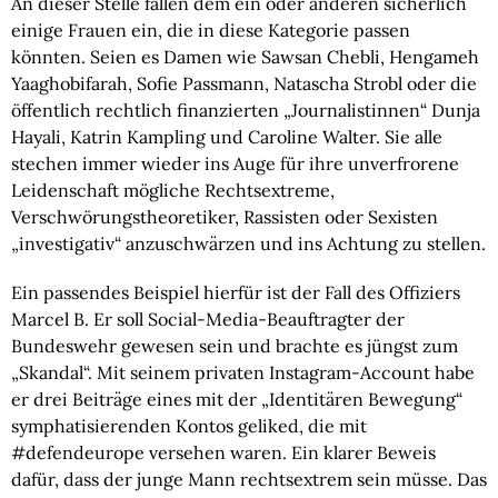
An dieser Stelle fallen dem ein oder anderen sicherlich 
einige Frauen ein, die in diese Kategorie passen 
könnten. Seien es Damen wie Sawsan Chebli, Hengameh 
Yaaghobifarah, Sofie Passmann, Natascha Strobl oder die 
öffentlich rechtlich finanzierten „Journalistinnen“ Dunja 
Hayali, Katrin Kampling und Caroline Walter. Sie alle 
stechen immer wieder ins Auge für ihre unverfrorene 
Leidenschaft mögliche Rechtsextreme, 
Verschwörungstheoretiker, Rassisten oder Sexisten 
„investigativ“ anzuschwärzen und ins Achtung zu stellen.
Ein passendes Beispiel hierfür ist der Fall des Offiziers 
Marcel B. Er soll Social-Media-Beauftragter der 
Bundeswehr gewesen sein und brachte es jüngst zum 
„Skandal“. Mit seinem privaten Instagram-Account habe 
er drei Beiträge eines mit der „Identitären Bewegung“ 
symphatisierenden Kontos geliked, die mit 
#defendeurope versehen waren. Ein klarer Beweis 
dafür, dass der junge Mann rechtsextrem sein müsse. Das 