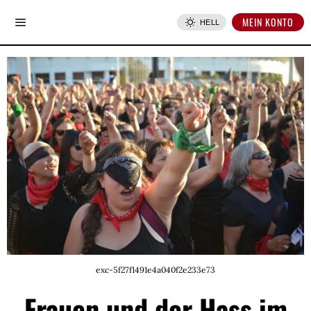
MEIN KONTO
HELL
exc-5f27f1491e4a040f2e233e73
Frauen und der Hass im