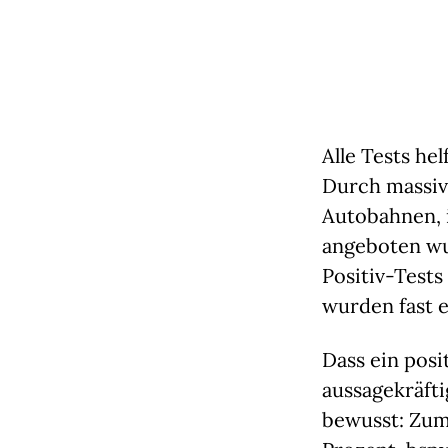
Alle Tests he
Durch massive
Autobahnen, i
angeboten wu
Positiv-Tests
wurden fast 
Dass ein posi
aussagekräfti
bewusst: Zum 