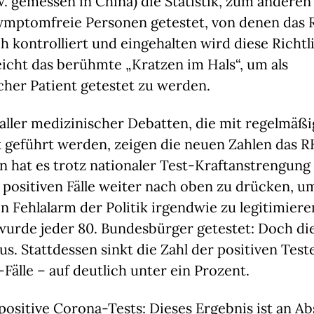
. gemessen in China) die Statistik, zum anderen
ymptomfreie Personen getestet, von denen das RK
h kontrolliert und eingehalten wird diese Richtli
reicht das berühmte „Kratzen im Hals“, um als 
her Patient getestet zu werden.
aller medizinischer Debatten, die mit regelmäßig
 geführt werden, zeigen die neuen Zahlen das RK
n hat es trotz nationaler Test-Kraftanstrengung 
e positiven Fälle weiter nach oben zu drücken, um
n Fehlalarm der Politik irgendwie zu legitimieren
wurde jeder 80. Bundesbürger getestet: Doch die
aus. Stattdessen sinkt die Zahl der positiven Test
Fälle – auf deutlich unter ein Prozent.
positive Corona-Tests: Dieses Ergebnis ist an Abs