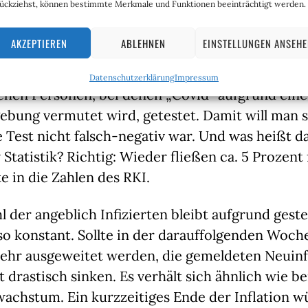
ückziehst, können bestimmte Merkmale und Funktionen beeinträchtigt werden.
and eines (!) Tests festhielt. Gleichzeitig müsse 
en Befundes immer ein zweites Mal nachtesten, d
AKZEPTIEREN
ABLEHNEN
EINSTELLUNGEN ANSEH
also derer, die fälschlicherweise als nicht-infizi
 (!) Prozent liegt. Also werden entweder alle, ode
Datenschutzerklärung
Impressum
en Personen, bei denen „Covid“ aufgrund eines F
bung vermutet wird, getestet. Damit will man s
e Test nicht falsch-negativ war. Und was heißt das
 Statistik? Richtig: Wieder fließen ca. 5 Prozent 
te in die Zahlen des RKI.
hl der angeblich Infizierten bleibt aufgrund geste
o konstant. Sollte in der darauffolgenden Woche 
mehr ausgeweitet werden, die gemeldeten Neuinf
 drastisch sinken. Es verhält sich ähnlich wie be
chstum. Ein kurzzeitiges Ende der Inflation wü