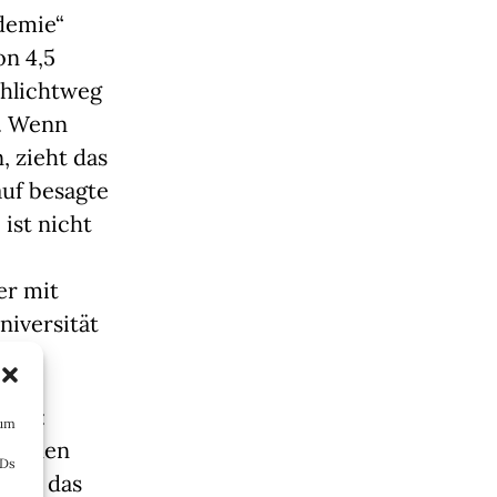
emie“ 
n 4,5 
hlichtweg 
. Wenn 
 zieht das 
uf besagte 
st nicht 
r mit 
iversität 
egt: 
 um
können 
IDs
wie das 