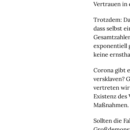
Vertrauen in 
Trotzdem: Das
dass selbst 
Gesamtzahlen
exponentiell 
keine ernsth
Corona gibt e
versklaven? G
vertreten wir
Existenz des 
Maßnahmen. U
Sollten die F
Großdemonstr