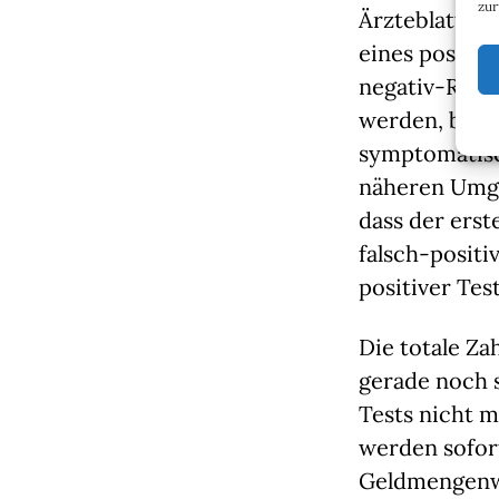
zur
Ärzteblatt anh
eines positiv
negativ-Rate, 
werden, bei 20
symptomatisch
näheren Umge
dass der erst
falsch-positiv
positiver Tes
Die totale Za
gerade noch s
Tests nicht 
werden sofort
Geldmengenwa