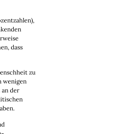
zentzahlen), 
nkenden 
rweise 
n, dass 
enschheit zu 
n wenigen 
an der 
itischen 
aben.
d 
e-