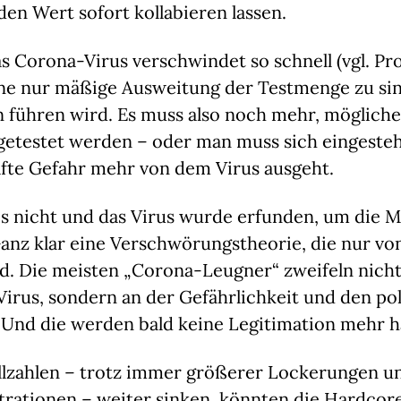
den Wert sofort kollabieren lassen.
 Corona-Virus verschwindet so schnell (vgl. Pro
eine nur mäßige Ausweitung der Testmenge zu si
 führen wird. Es muss also noch mehr, mögliche
getestet werden – oder man muss sich eingestehe
afte Gefahr mehr von dem Virus ausgeht.
s nicht und das Virus wurde erfunden, um die M
anz klar eine Verschwörungstheorie, die nur vo
d. Die meisten „Corona-Leugner“ zweifeln nicht 
Virus, sondern an der Gefährlichkeit und den pol
nd die werden bald keine Legitimation mehr h
allzahlen – trotz immer größerer Lockerungen un
ationen – weiter sinken, könnten die Hardcor