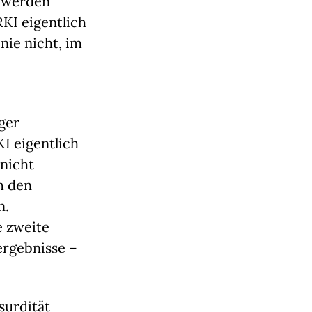
 werden 
I eigentlich 
nie nicht, im 
er 
I eigentlich 
nicht 
 den 
. 
 zweite 
ergebnisse – 
urdität 