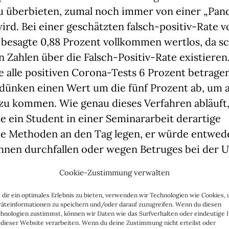
 überbieten, zumal noch immer von einer „Pand
rd. Bei einer geschätzten falsch-positiv-Rate vo
 besagte 0,88 Prozent vollkommen wertlos, da sc
 Zahlen über die Falsch-Positiv-Rate existieren
e alle positiven Corona-Tests 6 Prozent betragen,
dünken einen Wert um die fünf Prozent ab, um a
zu kommen. Wie genau dieses Verfahren abläuft, i
te ein Student in einer Seminararbeit derartige 
e Methoden an den Tag legen, er würde entwede
nen durchfallen oder wegen Betruges bei der Un
 möglicherweise verwiesen werden.
Cookie-Zustimmung verwalten
sch-Positiv-Rate enormen Unterschieden unterli
dir ein optimales Erlebnis zu bieten, verwenden wir Technologien wie Cookies,
äteinformationen zu speichern und/oder darauf zuzugreifen. Wenn du diesen
in Haushaltspraxen von ca. 3 Prozent ausgeht, 
hnologien zustimmst, können wir Daten wie das Surfverhalten oder eindeutige 
ne falsch-positiv-Rate von 5 Prozent aufweisen, 
 dieser Website verarbeiten. Wenn du deine Zustimmung nicht erteilst oder