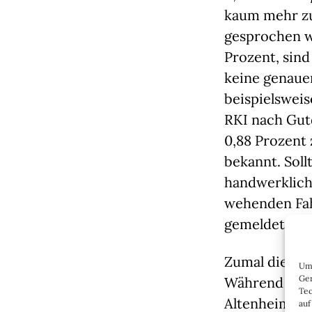
kaum mehr zu
gesprochen wi
Prozent, sind
keine genauen
beispielsweis
RKI nach Gut
0,88 Prozent 
bekannt. Soll
handwerklich
wehenden Fah
gemeldet und
Zumal die Fal
Um 
Ger
Während man 
Tec
Altenheime ei
auf