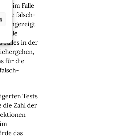
man im Falle 
a die falsch-
EN
ert angezeigt 
r alle 
alles in der 
ichergehen, 
 für die 
falsch-
igerten Tests 
die Zahl der 
ektionen 
im 
rde das 