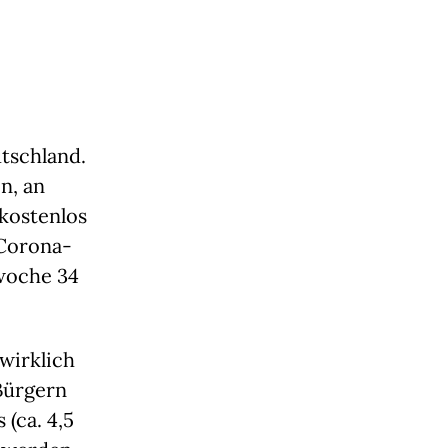
tschland. 
, an 
kostenlos 
 Corona-
woche 34 
wirklich 
Bürgern 
(ca. 4,5 