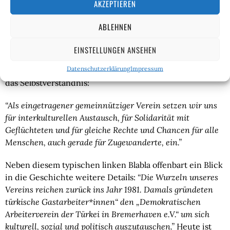
AKZEPTIEREN
für die Inhalte angegeben:
ABLEHNEN
EINSTELLUNGEN ANSEHEN
Wer steckt hinter dem ominösen Verein? “Dialog – 
Datenschutzerklärung
Impressum
Verein für gleiche Rechte”? Auf der Website findet man 
das Selbstverständnis:
“Als eingetragener gemeinnütziger Verein setzen wir uns 
für interkultu­rellen Aus­tausch, für Solidarität mit 
Geflüchteten und für gleiche Rechte und Chancen für alle 
Menschen, auch gerade für Zugewanderte, ein.”
Neben diesem typischen linken Blabla offenbart ein Blick 
in die Geschichte weitere Details: 
“Die Wurzeln unseres 
Vereins reichen zu­rück ins Jahr 1981. Damals grün­deten 
tür­kische Gastarbeiter*innen“ den „Demo­kratischen 
Arbeiterverein der Türkei in Bremerhaven e.V.“ um sich 
kulturell, sozial und politisch auszutauschen.” 
Heute ist 