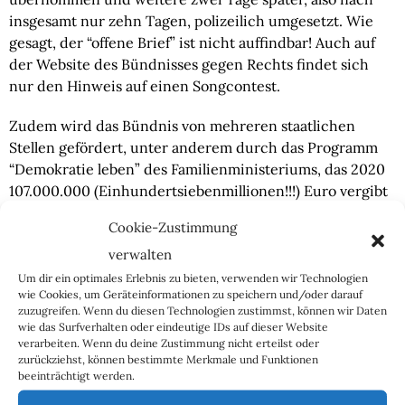
insgesamt nur zehn Tagen, polizeilich umgesetzt. Wie 
gesagt, der “offene Brief” ist nicht auffindbar! Auch auf 
der Website des Bündnisses gegen Rechts findet sich 
nur den Hinweis auf einen Songcontest.
Zudem wird das Bündnis von mehreren staatlichen 
Stellen gefördert, unter anderem durch das Programm 
“Demokratie leben” des Familienministeriums, das 2020 
107.000.000 (Einhundertsiebenmillionen!!!) Euro vergibt 
– oftmals an linke und sogar an linksradikale Vereine. 
Cookie-Zustimmung
Weiteres Geld kommt vom Amt für Familien und Jugend 
verwalten
Bremerhaven. Wie hoch die Fördergelder sind, die an 
die Seite fließen, ist öffentlich nicht einsehbar. Eine 
Um dir ein optimales Erlebnis zu bieten, verwenden wir Technologien
wie Cookies, um Geräteinformationen zu speichern und/oder darauf
Kleine Anfrage der AfD köntne beispielsweise Klarheit 
zuzugreifen. Wenn du diesen Technologien zustimmst, können wir Daten
bringen, würde sich aber über Monate hinziehen.
wie das Surfverhalten oder eindeutige IDs auf dieser Website
verarbeiten. Wenn du deine Zustimmung nicht erteilst oder
Ein Blick ins Impressum des Aktionsbündnisses macht 
zurückziehst, können bestimmte Merkmale und Funktionen
beeinträchtigt werden.
stutzig: Anstatt Vertreter des Bündnisses wird ein 
anderer Verein als Anschrift sowie als Verantwortlicher 