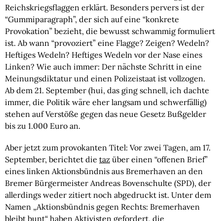
Reichskriegsflaggen erklärt. Besonders pervers ist der 
“Gummiparagraph”, der sich auf eine “konkrete 
Provokation” bezieht, die bewusst schwammig formuliert 
ist. Ab wann “provoziert” eine Flagge? Zeigen? Wedeln? 
Heftiges Wedeln? Heftiges Wedeln vor der Nase eines 
Linken? Wie auch immer: Der nächste Schritt in eine 
Meinungsdiktatur und einen Polizeistaat ist vollzogen. 
Ab dem 21. September (hui, das ging schnell, ich dachte 
immer, die Politik wäre eher langsam und schwerfällig) 
stehen auf Verstöße gegen das neue Gesetz Bußgelder 
bis zu 1.000 Euro an.
Aber jetzt zum provokanten Titel: Vor zwei Tagen, am 17. 
September, berichtet die 
taz
 über einen “offenen Brief” 
eines linken Aktionsbündnis aus Bremerhaven an den 
Bremer Bürgermeister Andreas Bovenschulte (SPD), der 
allerdings weder zitiert noch abgedruckt ist. Unter dem 
Namen „Aktionsbündnis gegen Rechts: Bremerhaven 
bleibt bunt“ haben Aktivisten gefordert, die 