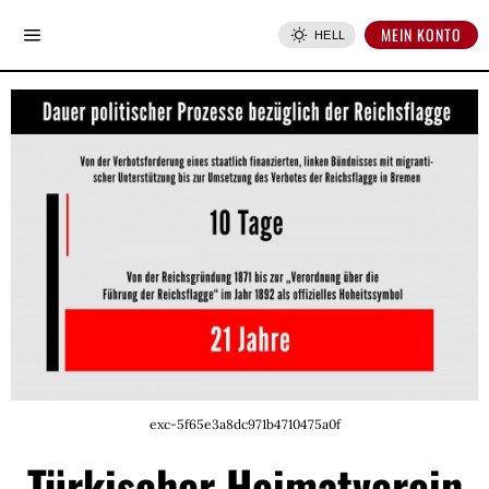
MEIN KONTO
HELL
exc-5f65e3a8dc971b4710475a0f
Türkischer Heimatverein