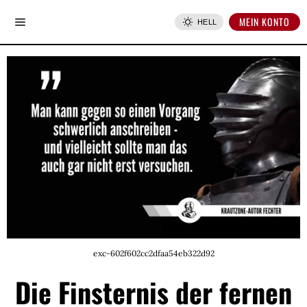
MEIN KONTO
HELL
exc-602f602cc2dfaa54eb322d92
Die Finsternis der fernen