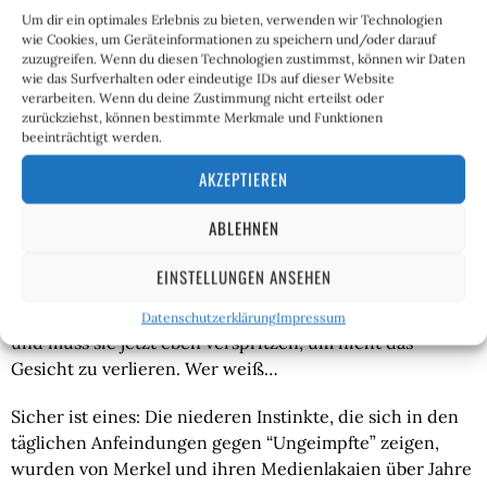
Um dir ein optimales Erlebnis zu bieten, verwenden wir Technologien
Was soll das Theater also? Was verspricht man sich jetzt 
wie Cookies, um Geräteinformationen zu speichern und/oder darauf
von einer Impfquote von 100 oder am besten gleich 110 
zuzugreifen. Wenn du diesen Technologien zustimmst, können wir Daten
wie das Surfverhalten oder eindeutige IDs auf dieser Website
Prozent? Sollen wir uns jetzt jedes halbe Jahr boostern 
verarbeiten. Wenn du deine Zustimmung nicht erteilst oder
lassen? Und wenn wir das nicht wollen, was droht uns 
zurückziehst, können bestimmte Merkmale und Funktionen
dann? Geldstrafen? Verlust des Arbeitsplatzes? 
beeinträchtigt werden.
Liebäugelt hier mancher Politiker vielleicht mit einem 
AKZEPTIEREN
Sozialpunktesystem wie in China?
ABLEHNEN
Was ist das für eine kranke Dystopie, in die unser Land 
abgerutscht ist? Vielleicht ist am Ende aber auch alles 
EINSTELLUNGEN ANSEHEN
ganz einfach: Vielleicht hat sich die Bundesregierung ein 
paarhundert Millionen Impfdosen aufquatschen lassen 
Datenschutzerklärung
Impressum
und muss sie jetzt eben verspritzen, um nicht das 
Gesicht zu verlieren. Wer weiß…
Sicher ist eines: Die niederen Instinkte, die sich in den 
täglichen Anfeindungen gegen “Ungeimpfte” zeigen, 
wurden von Merkel und ihren Medienlakaien über Jahre 