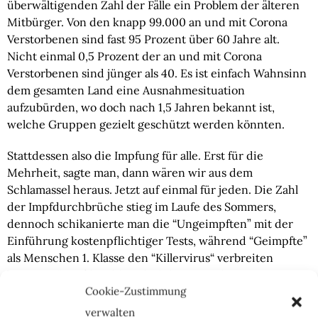
überwältigenden Zahl der Fälle ein Problem der älteren 
Mitbürger. Von den knapp 99.000 an und mit Corona 
Verstorbenen sind fast 95 Prozent über 60 Jahre alt. 
Nicht einmal 0,5 Prozent der an und mit Corona 
Verstorbenen sind jünger als 40. Es ist einfach Wahnsinn 
dem gesamten Land eine Ausnahmesituation 
aufzubürden, wo doch nach 1,5 Jahren bekannt ist, 
welche Gruppen gezielt geschützt werden könnten.
Stattdessen also die Impfung für alle. Erst für die 
Mehrheit, sagte man, dann wären wir aus dem 
Schlamassel heraus. Jetzt auf einmal für jeden. Die Zahl 
der Impfdurchbrüche stieg im Laufe des Sommers, 
dennoch schikanierte man die “Ungeimpften” mit der 
Einführung kostenpflichtiger Tests, während “Geimpfte” 
als Menschen 1. Klasse den “Killervirus“ verbreiten 
konnten. “Impfdurchbrüche“, das ist auch so ein 
Cookie-Zustimmung
Euphemismus. Etwas, das nicht wirkt, muss nicht erst 
durchbrochen werden, oder?
verwalten