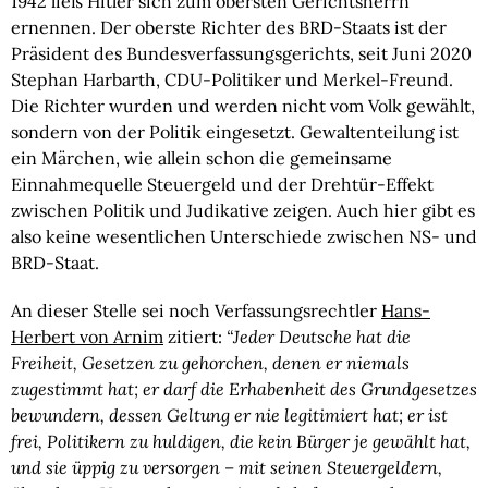
1942 ließ Hitler sich zum obersten Gerichtsherrn 
ernennen. Der oberste Richter des BRD-Staats ist der 
Präsident des Bundesverfassungsgerichts, seit Juni 2020 
Stephan Harbarth, CDU-Politiker und Merkel-Freund. 
Die Richter wurden und werden nicht vom Volk gewählt, 
sondern von der Politik eingesetzt. Gewaltenteilung ist 
ein Märchen, wie allein schon die gemeinsame 
Einnahmequelle Steuergeld und der Drehtür-Effekt 
zwischen Politik und Judikative zeigen. Auch hier gibt es 
also keine wesentlichen Unterschiede zwischen NS- und 
BRD-Staat.
An dieser Stelle sei noch Verfassungsrechtler 
Hans-
Herbert von Arnim
 zitiert: 
“Jeder Deutsche hat die 
Freiheit, Gesetzen zu gehorchen, denen er niemals 
zugestimmt hat; er darf die Erhabenheit des Grundgesetzes 
bewundern, dessen Geltung er nie legitimiert hat; er ist 
frei, Politikern zu huldigen, die kein Bürger je gewählt hat, 
und sie üppig zu versorgen – mit seinen Steuergeldern, 