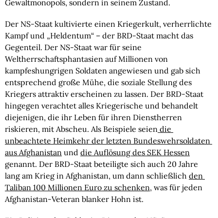
Gewaltmonopols, sondern in seinem Zustand.
Der NS-Staat kultivierte einen Kriegerkult, verherrlichte 
Kampf und „Heldentum“ – der BRD-Staat macht das 
Gegenteil. Der NS-Staat war für seine 
Weltherrschaftsphantasien auf Millionen von 
kampfeshungrigen Soldaten angewiesen und gab sich 
entsprechend große Mühe, die soziale Stellung des 
Kriegers attraktiv erscheinen zu lassen. Der BRD-Staat 
hingegen verachtet alles Kriegerische und behandelt 
diejenigen, die ihr Leben für ihren Dienstherren 
riskieren, mit Abscheu. Als Beispiele seien
 die 
unbeachtete Heimkehr der letzten Bundeswehrsoldaten 
aus Afghanistan
 und 
die Auflösung des SEK Hessen
genannt. Der BRD-Staat beteiligte sich auch 20 Jahre 
lang am Krieg in Afghanistan, um dann schließlich 
den 
Taliban 100 Millionen Euro zu schenken
, was für jeden 
Afghanistan-Veteran blanker Hohn ist.