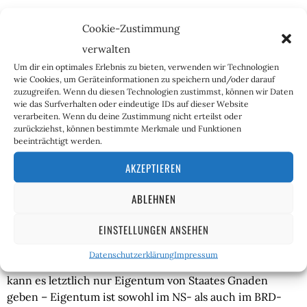
Deutschland galt jahrelang als Exportweltmeister, woran 
Cookie-Zustimmung
maßgeblich die Auto-Industrie beteiligt war. Das ändert 
verwalten
sich nun durch den Ausstieg aus dem 
Um dir ein optimales Erlebnis zu bieten, verwenden wir Technologien
Verbrennungsmotor und weitere Schritte in Richtung 
wie Cookies, um Geräteinformationen zu speichern und/oder darauf
Deindustrialisierung Deutschlands. Da gleichzeitig 
zuzugreifen. Wenn du diesen Technologien zustimmst, können wir Daten
Milliarden über Milliarden weitere Euros gedruckt 
wie das Surfverhalten oder eindeutige IDs auf dieser Website
verarbeiten. Wenn du deine Zustimmung nicht erteilst oder
werden, ist es sehr wahrscheinlich, dass der Import von 
zurückziehst, können bestimmte Merkmale und Funktionen
Öl, Gas und Strom immer schwieriger wird. In diesem 
beeinträchtigt werden.
Aspekt bestehen also große Ähnlichkeiten zwischen NS- 
AKZEPTIEREN
und BRD-Staat.
ABLEHNEN
Dazu kommen unter demokratisch-etatistischen 
Bedingungen zwangsläufig die fundamentalen Probleme 
EINSTELLUNGEN ANSEHEN
des Fiat-Eigentums und der sich im Grunde automatisch 
daraus ergebenden Befehls- und Lenkungswirtschaft. 
Datenschutzerklärung
Impressum
Auf dem Territorium eines Entscheidungsmonopolisten 
kann es letztlich nur Eigentum von Staates Gnaden 
geben – Eigentum ist sowohl im NS- als auch im BRD-