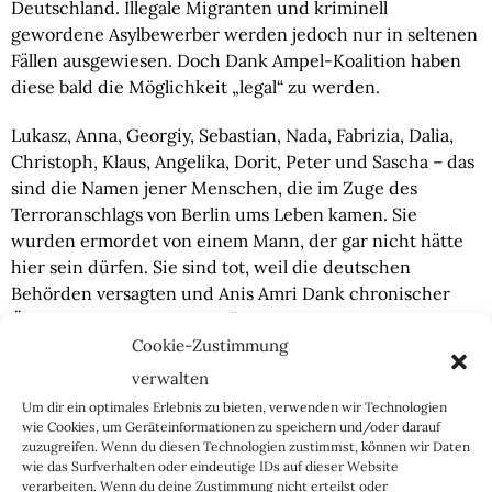
Deutschland. Illegale Migranten und kriminell 
gewordene Asylbewerber werden jedoch nur in seltenen 
Fällen ausgewiesen. Doch Dank Ampel-Koalition haben 
diese bald die Möglichkeit „legal“ zu werden.
Lukasz, Anna, Georgiy, Sebastian, Nada, Fabrizia, Dalia, 
Christoph, Klaus, Angelika, Dorit, Peter und Sascha – das 
sind die Namen jener Menschen, die im Zuge des 
Terroranschlags von Berlin ums Leben kamen. Sie 
wurden ermordet von einem Mann, der gar nicht hätte 
hier sein dürfen. Sie sind tot, weil die deutschen 
Behörden versagten und Anis Amri Dank chronischer 
Überbürokratisierung gewähren ließen.
Cookie-Zustimmung
Während ganz Polen damals, um den ermordeten LKW-
verwalten
Fahrer Lukasz trauerte, erinnert in Deutschland nach 
Um dir ein optimales Erlebnis zu bieten, verwenden wir Technologien
wie vor nur sehr wenig an die Toten vom 
wie Cookies, um Geräteinformationen zu speichern und/oder darauf
Breitscheidplatz. Doch auch sie sind Opfer der Politik 
zuzugreifen. Wenn du diesen Technologien zustimmst, können wir Daten
wie das Surfverhalten oder eindeutige IDs auf dieser Website
der offenen Grenzen und dürfen nicht in Vergessenheit 
verarbeiten. Wenn du deine Zustimmung nicht erteilst oder