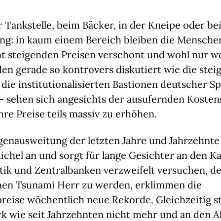
r Tankstelle, beim Bäcker, in der Kneipe oder be
g: in kaum einem Bereich bleiben die Mensch
nt steigenden Preisen verschont und wohl nur w
n gerade so kontrovers diskutiert wie die stei
t die institutionalisierten Bastionen deutscher S
 – sehen sich angesichts der ausufernden Koste
re Preise teils massiv zu erhöhen.
enausweitung der letzten Jahre und Jahrzehnt
chel an und sorgt für lange Gesichter an den Ka
tik und Zentralbanken verzweifelt versuchen, d
chen Tsunami Herr zu werden, erklimmen die
reise wöchentlich neue Rekorde. Gleichzeitig st
rk wie seit Jahrzehnten nicht mehr und an den 