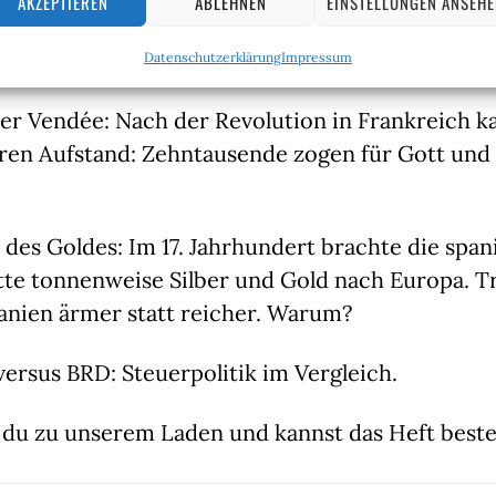
AKZEPTIEREN
ABLEHNEN
EINSTELLUNGEN ANSEH
, AfD: Die Oppositionspartei steckt in der Krise
bstverschuldet. Eine Analyse.
Datenschutzerklärung
Impressum
der Vendée: Nach der Revolution in Frankreich 
ren Aufstand: Zehntausende zogen für Gott und 
 des Goldes: Im 17. Jahrhundert brachte die span
tte tonnenweise Silber und Gold nach Europa. 
nien ärmer statt reicher. Warum?
ersus BRD: Steuerpolitik im Vergleich.
u zu unserem Laden und kannst das Heft bestel