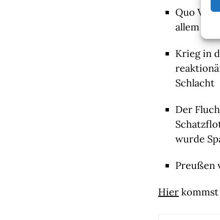
Quo Vadis
allem sel
Krieg in 
reaktionä
Schlacht
Der Fluch
Schatzflo
wurde Spa
Preußen v
Hier
kommst d