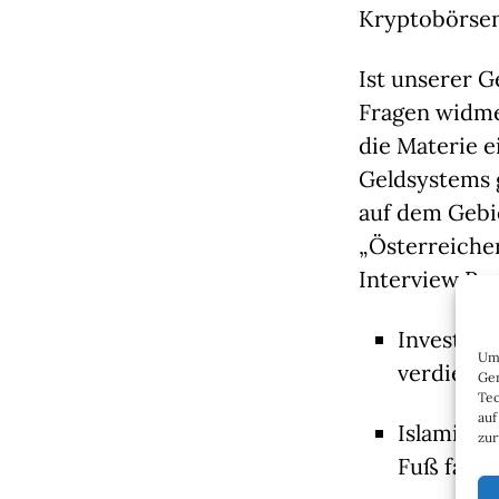
Kryptobörsen 
Ist unserer 
Fragen widmen
die Materie e
Geldsystems 
auf dem Gebie
„Österreicher
Interview Re
Investier
Um 
verdienen
Ger
Tec
auf
Islamisch
zur
Fuß fasst