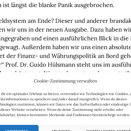
ist längst die blanke Panik ausgebrochen.
Geldsystem am Ende? Dieser und anderer brandak
 wir uns in der neuen Ausgabe. Dazu haben wir 
ingegraben und einen ausführlichen Blick in die 
gewagt. Außerdem haben wir uns einen absolut
t der Finanz- und Währungspolitik an Bord geho
“ Prof. Dr. Guido Hülsmann steht uns im ausfüh
de und Antwort. Was euch sonst noch erwartet?
Cookie-Zustimmung verwalten
en in der Krise: Wie man auch in turbulenten Ze
dir ein optimales Erlebnis zu bieten, verwenden wir Technologien wie Cookies,
 kann.
äteinformationen zu speichern und/oder darauf zuzugreifen. Wenn du diesen
hnologien zustimmst, können wir Daten wie das Surfverhalten oder eindeutige 
 dieser Website verarbeiten. Wenn du deine Zustimmung nicht erteilst oder
e Unterwanderung: Wie der Islam hierzulande 
ückziehst, können bestimmte Merkmale und Funktionen beeinträchtigt werden.
 und dabei vom Staat umgarnt wird.