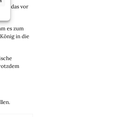
EN
 und das vor
kam es zum
König in die
ische
Trotzdem
len.