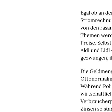
Egal ob an de
Stromrechnun
von den rasa
Themen werde
Preise. Selbs
Aldi und Lidl
gezwungen, ih
Die Geldmeng
Ottonormalmi
Während Poli
wirtschaftli
Verbraucherp
Zinsen so sta