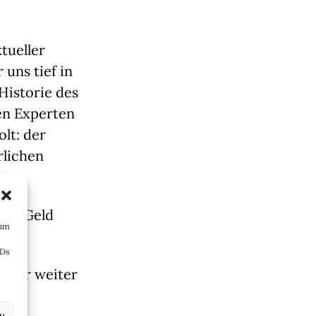
tueller
uns tief in
Historie des
en Experten
lt: der
rlichen
iten Geld
 um
IDs
immer weiter