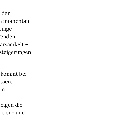
i der
en momentan
enige
genden
parsamkeit –
nsteigerungen
e kommt bei
ssen.
em
eigen die
Aktien- und