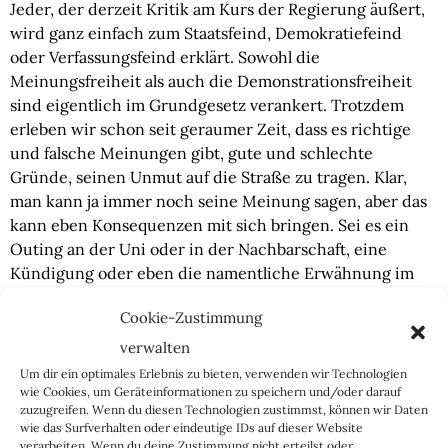
Jeder, der derzeit Kritik am Kurs der Regierung äußert,
wird ganz einfach zum Staatsfeind, Demokratiefeind
oder Verfassungsfeind erklärt. Sowohl die
Meinungsfreiheit als auch die Demonstrationsfreiheit
sind eigentlich im Grundgesetz verankert. Trotzdem
erleben wir schon seit geraumer Zeit, dass es richtige
und falsche Meinungen gibt, gute und schlechte
Gründe, seinen Unmut auf die Straße zu tragen. Klar,
man kann ja immer noch seine Meinung sagen, aber das
kann eben Konsequenzen mit sich bringen. Sei es ein
Outing an der Uni oder in der Nachbarschaft, eine
Kündigung oder eben die namentliche Erwähnung im
Verfassungsschutzbericht.
Cookie-Zustimmung
Der Staatsapparat wird immer weiter aufgebläht und
verwalten
ausgeweitet. Und am Ende tragen nicht die Politiker
Um dir ein optimales Erlebnis zu bieten, verwenden wir Technologien
Schuld an den Sanktionen gegen Russland und den
wie Cookies, um Geräteinformationen zu speichern und/oder darauf
zuzugreifen. Wenn du diesen Technologien zustimmst, können wir Daten
steigenden Staatsabgaben, die sie verantwortet haben,
wie das Surfverhalten oder eindeutige IDs auf dieser Website
sondern jene Bürger, Parteien und Bewegungen, die
verarbeiten. Wenn du deine Zustimmung nicht erteilst oder