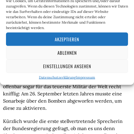
wie Cookies, um Geräteinformationen zu speichern und/oder darauf
zunächst mit einem Zeitzünder nach 48 Stunden
zuzugreifen. Wenn du diesen Technologien zustimmst, können wir Daten
hochgehen sollte.
wie das Surfverhalten oder eindeutige IDs auf dieser Website
verarbeiten. Wenn du deine Zustimmung nicht erteilst oder
Die Norweger waren direkt in den Anschlag involviert,
zurückziehst, können bestimmte Merkmale und Funktionen
beeinträchtigt werden.
dänische und schwedische Behörden lediglich darin
eingeweiht, dass
„eine Operation“
stattfinden würde,
AKZEPTIEREN
ohne dass sie wussten, was für eine und zu welchem
Zweck. Den Plan mit dem Zeitzünder änderte man, so
ABLEHNEN
Hersh, in recht buchstäblich der letzten Minute. Der US-
Regierung schien es zu auffällig, die Pipelines direkt
EINSTELLUNGEN ANSEHEN
nach der Übung hochzujagen, weshalb sie sich für die
Datenschutzerklärung
Impressum
Zündung auf Befehl entschied. Eine solche ist aber
offenbar sogar für das teuerste Militär der Welt recht
knifflig: Am 26. September letzten Jahres musste eine
Sonarboje über den Bomben abgeworfen werden, um
diese zu aktivieren.
Kürzlich wurde die erste stellvertretende Sprecherin
der Bundesregierung gefragt, ob man es uns denn