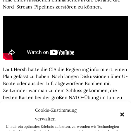
Nord-Stream-Pipelines zerstören zu können.
Laut Hersh hatte die CIA die Regierung informiert, einen
Plan gefasst zu haben. Nach langen Diskussionen über U-
Boote oder aus der Luft abgeworfene Bomben mit
Zeitzünder war man zu dem Schluss gekommen, die
besten Karten bei der großen NATO-Übung im Juni zu
haben. Dort wollte man Kampftaucher im Rahmen einer
Cookie-Zustimmung
Minenübung vor der Küste von Bornholm, wo die beiden
Pipelines in vergleichsweise seichtem Wasser
verwalten
zusammenlaufen, Sprengstoff platzieren lassen, welcher
Um dir ein optimales Erlebnis zu bieten, verwenden wir Technologien