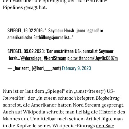
den Hass über die Sprengung der Nord-Stream-
Pipelines gesagt hat.
SPIEGEL, 16.02.2016: "…Seymour Hersh…jener legendäre
amerikanische Enthüllungsjournalist…"
SPIEGEL, 09.02.2023: "Der umstrittene US-Journalist Seymour
Hersh…"
@derspiegel
#NordStream
pic.twitter.com/UqwBcC887m
— _horizont_ (@hori_____zont)
February 9, 2023
Nun ist er
laut dem „Spiegel“
ein
„umstrittene(r) US-
Journalist“
, der
„in einem schwach belegten Blogbeitrag
“
schreibt, die Amerikaner hätten Nord Stream gesprengt.
Auch auf Wikipedia schreibt man fleißig die Historie des
Mannes um. Unmittelbar nach seinem Artikel fügte man
in die Kopfzeile seines Wikipedia-Eintrags
den Satz