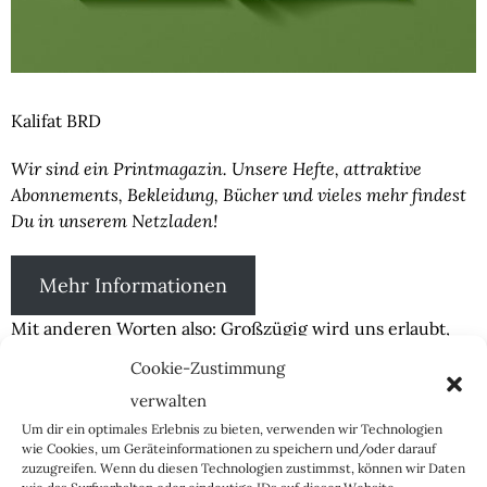
Kalifat BRD
Wir sind ein Printmagazin. Unsere Hefte, attraktive
Abonnements, Bekleidung, Bücher und vieles mehr findest
Du in unserem Netzladen!
Mehr Informationen
Mit anderen Worten also: Großzügig wird uns erlaubt,
das Grundproblem vage anzuerkennen, aber nicht die
Cookie-Zustimmung
Wurzel des Problems: die schieren Zahlen der
verwalten
Migranten, die immer zu solchen Zuständen führen
Um dir ein optimales Erlebnis zu bieten, verwenden wir Technologien
würden, es sei denn, wir schraubten den Autoritarismus
wie Cookies, um Geräteinformationen zu speichern und/oder darauf
auf China-Level hoch, und das für alle, nicht nur für die
zuzugreifen. Wenn du diesen Technologien zustimmst, können wir Daten
demografischen Problemherde, versteht sich. Mehr