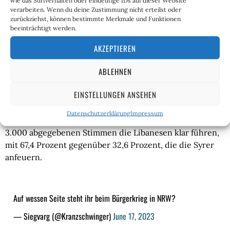
wie das Surfverhalten oder eindeutige IDs auf dieser Website
verarbeiten. Wenn du deine Zustimmung nicht erteilst oder
Migranten importieren – innere Sicherheit kollabiert –
zurückziehst, können bestimmte Merkmale und Funktionen
autoritärer werden – noch mehr Migranten holen, und
beeinträchtigt werden.
immer so weiter.
AKZEPTIEREN
In der Gegenöffentlichkeit hat sich ein
ABLEHNEN
schwarzhumoriger Blick auf diese importierten
ethnischen Konflikte breitgemacht, mit dem man das
EINSTELLUNGEN ANSEHEN
Ganze wie eine Art Fußballspiel betrachtet:
„Team
Libanon oder Team Syrien?“
, so lautet eine Umfrage des
Datenschutzerklärung
Impressum
Twitter-Nutzers „Siegvarg“, bei der momentan bei knapp
3.000 abgegebenen Stimmen die Libanesen klar führen,
mit 67,4 Prozent gegenüber 32,6 Prozent, die die Syrer
anfeuern.
Auf wessen Seite steht ihr beim Bürgerkrieg in NRW?
— Siegvarg (@Kranzschwinger)
June 17, 2023