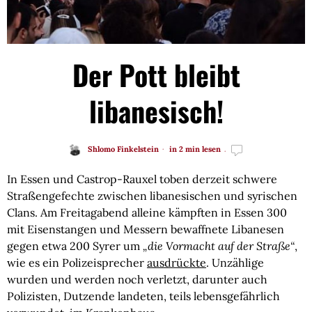
Der Pott bleibt
libanesisch!
Shlomo Finkelstein
in 2 min lesen
In Essen und Castrop-Rauxel toben derzeit schwere
Straßengefechte zwischen libanesischen und syrischen
Clans. Am Freitagabend alleine kämpften in Essen 300
mit Eisenstangen und Messern bewaffnete Libanesen
gegen etwa 200 Syrer um
„die Vormacht auf der Straße“
,
wie es ein Polizeisprecher
ausdrückte
. Unzählige
wurden und werden noch verletzt, darunter auch
Polizisten, Dutzende landeten, teils lebensgefährlich