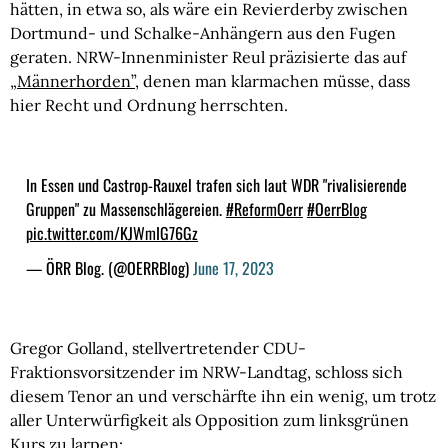
hätten, in etwa so, als wäre ein Revierderby zwischen
Dortmund- und Schalke-Anhängern aus den Fugen
geraten. NRW-Innenminister Reul präzisierte das auf
„Männerhorden”
, denen man klarmachen müsse, dass
hier Recht und Ordnung herrschten.
In Essen und Castrop-Rauxel trafen sich laut WDR "rivalisierende
Gruppen" zu Massenschlägereien.
#ReformOerr
#OerrBlog
pic.twitter.com/KJWmIG76Gz
— ÖRR Blog. (@OERRBlog)
June 17, 2023
Gregor Golland, stellvertretender CDU-
Fraktionsvorsitzender im NRW-Landtag, schloss sich
diesem Tenor an und verschärfte ihn ein wenig, um trotz
aller Unterwürfigkeit als Opposition zum linksgrünen
Kurs zu larpen: