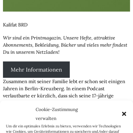
Kalifat BRD
Wir sind ein Printmagazin. Unsere Hefte, attraktive
Abonnements, Bekleidung, Bücher und vieles mehr findest
Du in unserem Netzladen!
Mehr Informationen
Zusammen mit seiner Familie lebt er schon seit einigen
Jahren in Berlin-Kreuzberg. In einem Podcast
verlautbarte er kürzlich, dass sich seine 17-jährige
Tochter nicht mehr in den Görlitzer Park traue. Selbst in
Cookie-Zustimmung
männlicher Begleitung wolle sie sich dort nicht mehr
aufhalten, aufgrund von Drogendealern und anderen
verwalten
Kriminellen. Seine Tochter habe außerdem Angst, zu
Um dir ein optimales Erlebnis zu bieten, verwenden wir Technologien
bestimmten Uhrzeiten alleine Bus und Bahn zu fahren.
wie Cookies, um Geräteinformationen zu speichern und/oder darauf