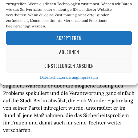
zuzugreifen. Wenn du diesen Technologien zustimmst, können wir Daten
Ein Schicksal, das sicherlich Tausende andere junge
wie das Surfverhalten oder eindeutige IDs auf dieser Website
Frauen in Deutschland mit ihr teilen. Mit dem kleinen,
verarbeiten. Wenn du deine Zustimmung nicht erteilst oder
aber feinen Unterschied, dass die meisten jungen Frauen
zurückziehst, können bestimmte Merkmale und Funktionen
beeinträchtigt werden.
und Mädchen keinen Fahrrad fahrenden Minister zum
Vater haben, der ihnen im Zweifel ein sicheres Taxi nach
AKZEPTIEREN
Hause spendieren kann.
ABLEHNEN
Sicherlich haben die meisten jungen Frauen, die abends
um ihre Sicherheit bangen, auch keinen Grünen-
EINSTELLUNGEN ANSEHEN
Politiker zum Vater, der eben diese Zustände maßgeblich
Datenschutzerklärung
Impressum
mit befeuerte. Cem Özdemir hingegen ist beides
zugleich. Während er über die mögliche Lösung des
Problems spekuliert und die Verantwortung ganz einfach
auf die Stadt Berlin abwälzt, die – oh Wunder – jahrelang
von seiner Partei mitregiert wurde, unterstützt er im
Bund all jene Maßnahmen, die das Sicherheitsproblem
für Frauen und damit auch für seine Tochter weiter
verschärfen.