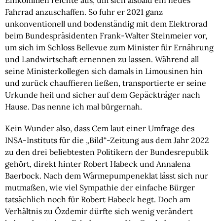
Einkommen reichte aus, um sich alsbald ein neues
Fahrrad anzuschaffen. So fuhr er 2021 ganz
unkonventionell und bodenständig mit dem Elektrorad
beim Bundespräsidenten Frank-Walter Steinmeier vor,
um sich im Schloss Bellevue zum Minister für Ernährung
und Landwirtschaft ernennen zu lassen. Während all
seine Ministerkollegen sich damals in Limousinen hin
und zurück chauffieren ließen, transportierte er seine
Urkunde heil und sicher auf dem Gepäckträger nach
Hause. Das nenne ich mal bürgernah.
Kein Wunder also, dass Cem laut einer Umfrage des
INSA-Instituts für die „Bild“-Zeitung aus dem Jahr 2022
zu den drei beliebtesten Politikern der Bundesrepublik
gehört, direkt hinter Robert Habeck und Annalena
Baerbock. Nach dem Wärmepumpeneklat lässt sich nur
mutmaßen, wie viel Sympathie der einfache Bürger
tatsächlich noch für Robert Habeck hegt. Doch am
Verhältnis zu Özdemir dürfte sich wenig verändert