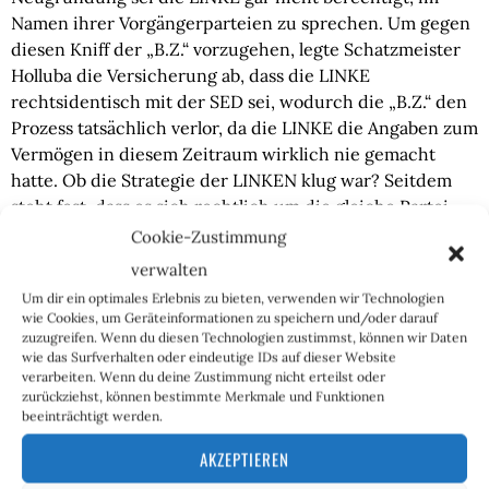
Namen ihrer Vorgängerparteien zu sprechen. Um gegen
diesen Kniff der „B.Z.“ vorzugehen, legte Schatzmeister
Holluba die Versicherung ab, dass die LINKE
rechtsidentisch mit der SED sei, wodurch die „B.Z.“ den
Prozess tatsächlich verlor, da die LINKE die Angaben zum
Vermögen in diesem Zeitraum wirklich nie gemacht
hatte. Ob die Strategie der LINKEN klug war? Seitdem
steht fest, dass es sich rechtlich um die gleiche Partei
handelt. Damit kann die LINKE auch juristisch gegen
Cookie-Zustimmung
Falschaussagen über die SED vorgehen. Wenn wir zum
verwalten
Beispiel behaupten würden, dass die SED ihr gesamtes
Um dir ein optimales Erlebnis zu bieten, verwenden wir Technologien
Vermögen an die PDS weitergegeben habe, dann
wie Cookies, um Geräteinformationen zu speichern und/oder darauf
könnten wir von der LINKEN wegen Falschbehauptung
zuzugreifen. Wenn du diesen Technologien zustimmst, können wir Daten
wie das Surfverhalten oder eindeutige IDs auf dieser Website
verklagt werden. Denn …
verarbeiten. Wenn du deine Zustimmung nicht erteilst oder
zurückziehst, können bestimmte Merkmale und Funktionen
4. Gleiches Parteivermögen?
beeinträchtigt werden.
AKZEPTIEREN
… offiziell wurde das vorhandene Parteivermögen der