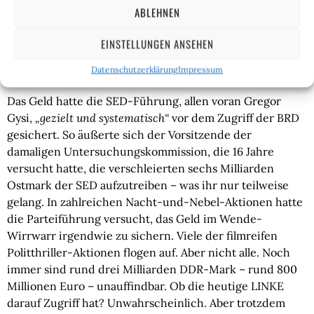
SED von der Treuhand-Anstalt eingesackt und später in
ABLEHNEN
die mitteldeutschen Bundesländer investiert, damit es
den Bürgern zugutekommen sollte. Doch das war nur ein
EINSTELLUNGEN ANSEHEN
Bruchteil des SED-Parteivermögens. Denn das meiste
Geld der steinreichen SED ist verschwunden.
Datenschutzerklärung
Impressum
Das Geld hatte die SED-Führung, allen voran Gregor
Gysi,
„gezielt und systematisch“
vor dem Zugriff der BRD
gesichert. So äußerte sich der Vorsitzende der
damaligen Untersuchungskommission, die 16 Jahre
versucht hatte, die verschleierten sechs Milliarden
Ostmark der SED aufzutreiben – was ihr nur teilweise
gelang. In zahlreichen Nacht-und-Nebel-Aktionen hatte
die Parteiführung versucht, das Geld im Wende-
Wirrwarr irgendwie zu sichern. Viele der filmreifen
Politthriller-Aktionen flogen auf. Aber nicht alle. Noch
immer sind rund drei Milliarden DDR-Mark – rund 800
Millionen Euro – unauffindbar. Ob die heutige LINKE
darauf Zugriff hat? Unwahrscheinlich. Aber trotzdem