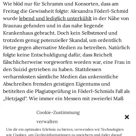
Wie blöd nur für Schramm und Konsorten, dass am
Freitag die Gewissheit folgte: Alexandra Föderl-Schmid
wurde
lebend und lediglich unterkühlt
in der Nähe von
Braunau gefunden und in das nahe liegende
Krankenhaus gebracht. Doch kein Selbstmord und
trotzdem genug potenzieller Skandal, um ordentlich
Hetze gegen alternative Medien zu betreiben. Natürlich
folgte keine Entschuldigung dafür, dass Reichelt
fälschlicherweise vorgeworfen worden war, eine Frau in
den Suizid getrieben zu haben. Stattdessen
verharmlosten sämtliche Medien das unkenntliche
Abschreiben fremden geistigen Eigentums und
betitelten die Plagiatsprüfung in Föderl-Schmids Fall als
„Hetzjagd“. Wie immer ein Messen mit zweierlei Maß
und trotzdem ein ganz besonderer Fall, der einem als
Cookie-Zustimmung
Mensch mit moralischem Kompass reichlich
Bauchschmerzen bereitet.
verwalten
Um dir ein optimales Erlebnis zu bieten, verwenden wir Technologien
wie Cookies, um Geräteinformationen zu speichern und/oder darauf