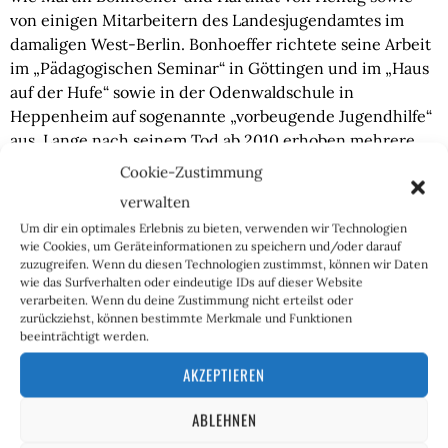
von einigen Mitarbeitern des Landesjugendamtes im
damaligen West-Berlin. Bonhoeffer richtete seine Arbeit
im „Pädagogischen Seminar“ in Göttingen und im „Haus
auf der Hufe“ sowie in der Odenwaldschule in
Heppenheim auf sogenannte „vorbeugende Jugendhilfe“
aus. Lange nach seinem Tod ab 2010 erhoben mehrere
ehemalige Schüler der Odenwaldschule schwere
Cookie-Zustimmung
Missbrauchsvorwürfe auch gegen diesen
verwalten
Heimerziehungsreformer.
Um dir ein optimales Erlebnis zu bieten, verwenden wir Technologien
wie Cookies, um Geräteinformationen zu speichern und/oder darauf
Auch wenn das bunte Treiben der als
zuzugreifen. Wenn du diesen Technologien zustimmst, können wir Daten
„Reformpädagogen“ getarnten Päderasten immer wieder
wie das Surfverhalten oder eindeutige IDs auf dieser Website
verarbeiten. Wenn du deine Zustimmung nicht erteilst oder
unter Kritik geriet, wurden die aufkommenden Fälle als
zurückziehst, können bestimmte Merkmale und Funktionen
„Einzelfälle“ abgetan oder mit Begriffen wie
beeinträchtigt werden.
„pädagogischer Eros“ geschönt. Erst heute wird offen
AKZEPTIEREN
über das Ausmaß dieser „Reformen“ gesprochen. Jetzt,
wo der Schaden bereits da ist und die Täter, wie auch
ABLEHNEN
Bonhoeffer und Kentler, beinahe alle unter der Erde