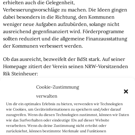
erhielten auch die Gelegenheit,
Verbesserungsvorschläge zu machen. Die Ideen gingen
dabei besonders in die Richtung, den Kommunen
weniger neue Aufgaben aufzubürden, solange nicht
ausreichend gegenfinanziert wird. Förderprogramme
sollten reduziert und die allgemeine Finanzausstattung
der Kommunen verbessert werden.
Ob das ausreicht, bezweifelt der BdSt stark. Auf seiner
Homepage zitiert der Verein seinen NRW-Vorsitzenden
Rik Steinheuer:
Cookie-Zustimmung
„Die Grundsteuerreform nach dem Scholz-Modell ist von Grund auf
verwalten
Murks. Es ist an der Zeit, eines klar zu sagen: Die Grundsteuer
Um dir ein optimales Erlebnis zu bieten, verwenden wir Technologien
gehört abgeschafft! Bessere, unbürokratische Alternativen für die
wie Cookies, um Geräteinformationen zu speichern und/oder darauf
Finanzierung unserer Städte müssen her.“
zuzugreifen. Wenn du diesen Technologien zustimmst, können wir Daten
wie das Surfverhalten oder eindeutige IDs auf dieser Website
verarbeiten. Wenn du deine Zustimmung nicht erteilst oder
zurückziehst, können bestimmte Merkmale und Funktionen