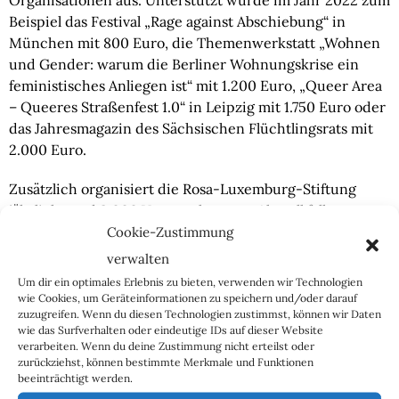
Organisationen aus. Unterstützt wurde im Jahr 2022 zum
Beispiel das Festival „Rage against Abschiebung“ in
München mit 800 Euro, die Themenwerkstatt „Wohnen
und Gender: warum die Berliner Wohnungskrise ein
feministisches Anliegen ist“ mit 1.200 Euro, „Queer Area
– Queeres Straßenfest 1.0“ in Leipzig mit 1.750 Euro oder
das Jahresmagazin des Sächsischen Flüchtlingsrats mit
2.000 Euro.
Zusätzlich organisiert die Rosa-Luxemburg-Stiftung
jährlich rund 2.000 Veranstaltungen. Aktuell fallen
darunter ein Workshop zur Einführung in die
Cookie-Zustimmung
Kapitalismuskritik mit dem Titel „Warum ist vieles so
verwalten
scheiße?“, eine Diskussionsrunde zur EU-Wahl unter
Um dir ein optimales Erlebnis zu bieten, verwenden wir Technologien
dem Motto „Die Bedrohung durch die Extremen
wie Cookies, um Geräteinformationen zu speichern und/oder darauf
zuzugreifen. Wenn du diesen Technologien zustimmst, können wir Daten
Rechten ist real“, ein Vortrag über die Geschichte der
wie das Surfverhalten oder eindeutige IDs auf dieser Website
„roten Helfer*innen“ oder eine weitere
verarbeiten. Wenn du deine Zustimmung nicht erteilst oder
Diskussionsrunde über klimagerechtes Wohnen.
zurückziehst, können bestimmte Merkmale und Funktionen
beeinträchtigt werden.
Zusätzlich erscheinen regelmäßig Dossiers und