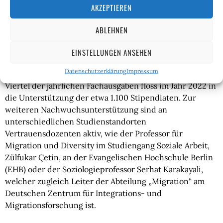
Publikationen, beispielsweise über „Feminismus von
AKZEPTIEREN
Links“, den Krieg in der Ukraine, Einwanderung und
Einbürgerung, die „Verteilungskrise“ in Zeiten der
ABLEHNEN
Inflation oder über „feministisches Vergesellschaften“.
EINSTELLUNGEN ANSEHEN
Ein weiterer wichtiger Teil der Stiftungsarbeit bezieht
Datenschutzerklärung
Impressum
sich auf die politische Nachwuchsförderung. Über ein
Viertel der jährlichen Fachausgaben floss im Jahr 2022 in
die Unterstützung der etwa 1.100 Stipendiaten. Zur
weiteren Nachwuchsunterstützung sind an
unterschiedlichen Studienstandorten
Vertrauensdozenten aktiv, wie der Professor für
Migration und Diversity im Studiengang Soziale Arbeit,
Zülfukar Çetin, an der Evangelischen Hochschule Berlin
(EHB) oder der Soziologieprofessor Serhat Karakayali,
welcher zugleich Leiter der Abteilung „Migration“ am
Deutschen Zentrum für Integrations- und
Migrationsforschung ist.