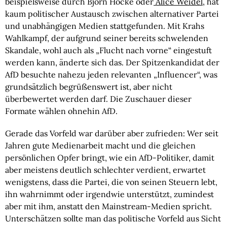
beispielsweise durch Björn Höcke oder
Alice Weidel
, hat
kaum politischer Austausch zwischen alternativer Partei
und unabhängigen Medien stattgefunden. Mit Krahs
Wahlkampf, der aufgrund seiner bereits schwelenden
Skandale, wohl auch als „Flucht nach vorne“ eingestuft
werden kann, änderte sich das. Der Spitzenkandidat der
AfD besuchte nahezu jeden relevanten „Influencer“, was
grundsätzlich begrüßenswert ist, aber nicht
überbewertet werden darf. Die Zuschauer dieser
Formate wählen ohnehin AfD.
Gerade das Vorfeld war darüber aber zufrieden: Wer seit
Jahren gute Medienarbeit macht und die gleichen
persönlichen Opfer bringt, wie ein AfD-Politiker, damit
aber meistens deutlich schlechter verdient, erwartet
wenigstens, dass die Partei, die von seinen Steuern lebt,
ihn wahrnimmt oder irgendwie unterstützt, zumindest
aber mit ihm, anstatt den Mainstream-Medien spricht.
Unterschätzen sollte man das politische Vorfeld aus Sicht