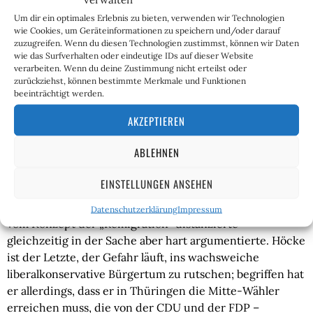
entgegnen: Selbst wenn die AfD bei halbwegs
Um dir ein optimales Erlebnis zu bieten, verwenden wir Technologien
realistischen 30 Prozent angekommen ist, kann sie
wie Cookies, um Geräteinformationen zu speichern und/oder darauf
keinerlei politische Macht entfalten. Das Parteienkartell
zuzugreifen. Wenn du diesen Technologien zustimmst, können wir Daten
blockt auch eine AfD ab, die bei knapp unter 50 Prozent
wie das Surfverhalten oder eindeutige IDs auf dieser Website
verarbeiten. Wenn du deine Zustimmung nicht erteilst oder
steht. Im Klartext: Die AfD braucht mittelfristig einen
zurückziehst, können bestimmte Merkmale und Funktionen
Koalitionspartner, um ihre Politik umzusetzen – und
beeinträchtigt werden.
muss sich demnach auch mit der CDU gut stellen und
AKZEPTIEREN
anknüpfungsfähig bleiben.
6.) Stammwähler oder Wechselwähler?
ABLEHNEN
EINSTELLUNGEN ANSEHEN
Verstanden hat das Björn Höcke, der beim WELT-Duell
mit Mario Voigt so Handzahm auftrat, dass er sich sogar
Datenschutzerklärung
Impressum
vom Konzept der „Remigration“ distanzierte –
gleichzeitig in der Sache aber hart argumentierte. Höcke
ist der Letzte, der Gefahr läuft, ins wachsweiche
liberalkonservative Bürgertum zu rutschen; begriffen hat
er allerdings, dass er in Thüringen die Mitte-Wähler
erreichen muss, die von der CDU und der FDP –