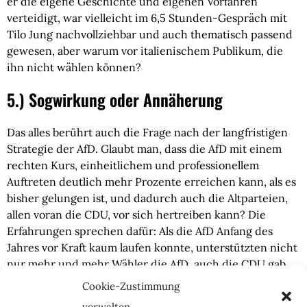
er die eigene Geschichte und eigenen Vorfahren
verteidigt, war vielleicht im 6,5 Stunden-Gespräch mit
Tilo Jung nachvollziehbar und auch thematisch passend
gewesen, aber warum vor italienischem Publikum, die
ihn nicht wählen können?
5.) Sogwirkung oder Annäherung
Das alles berührt auch die Frage nach der langfristigen
Strategie der AfD. Glaubt man, dass die AfD mit einem
rechten Kurs, einheitlichem und professionellem
Auftreten deutlich mehr Prozente erreichen kann, als es
bisher gelungen ist, und dadurch auch die Altparteien,
allen voran die CDU, vor sich hertreiben kann? Die
Erfahrungen sprechen dafür: Als die AfD Anfang des
Jahres vor Kraft kaum laufen konnte, unterstützten nicht
nur mehr und mehr Wähler die AfD, auch die CDU gab
sich zumindest rhetorisch deutlich rechter als noch
Cookie-Zustimmung
zuvor, weil ihr die Felle wegschwammen. Kritiker
verwalten