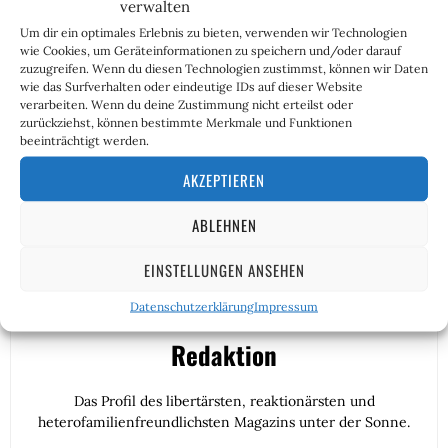
verwalten
Demokratie (ID), der die AfD noch angehört, soll das
Um dir ein optimales Erlebnis zu bieten, verwenden wir Technologien
größte Wachstum verzeichnen können, solange die
wie Cookies, um Geräteinformationen zu speichern und/oder darauf
Fraktion so viele Delegationen auf sich vereint wie
zuzugreifen. Wenn du diesen Technologien zustimmst, können wir Daten
bisher.
wie das Surfverhalten oder eindeutige IDs auf dieser Website
verarbeiten. Wenn du deine Zustimmung nicht erteilst oder
zurückziehst, können bestimmte Merkmale und Funktionen
beeinträchtigt werden.
AKZEPTIEREN
ABLEHNEN
EINSTELLUNGEN ANSEHEN
Datenschutzerklärung
Impressum
Redaktion
Das Profil des libertärsten, reaktionärsten und
heterofamilienfreundlichsten Magazins unter der Sonne.