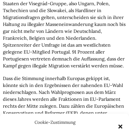
Staaten der Visegrád-Gruppe, also Ungarn, Polen,
Tschechien und die Slowakei, als Hardliner in
Migrationsfragen gelten, unterscheiden sie sich in ihrer
Haltung zu illegaler Masseneinwanderung kaum noch bis
gar nicht mehr von Ländern wie Deutschland,
Frankreich, Belgien und den Niederlanden.
Spitzenreiter der Umfrage ist das am westlichsten
gelegene EU-Mitglied Portugal. 91 Prozent aller
Portugiesen vertreten demnach die Auffassung, dass der
Kampf gegen illegale Migration verstärkt werden müsse.
Dass die Stimmung innerhalb Europas gekippt ist,
könnte sich in den Ergebnissen der nahenden EU-Wahl
niederschlagen. Nach Wahlprognosen aus dem März
dieses Jahres werden alle Fraktionen im EU-Parlament
rechts der Mitte zulegen. Dazu zählen die Europäischen
Konservativen und Reformer (EKR), denen unter
anderem die polnische PiS sowie die
Cookie-Zustimmung
Schwedendemokraten angehören. Identität und