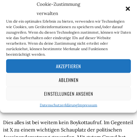
Machtvakuum wird von außen gefüllt. Heißt: Der freie
Cookie-Zustimmung
Diskurs unterliegt, sobald es gelingt, schlechte Ideen gut
verwalten
vorzutragen. Die
wirklich
offene Debatte endet, sobald
Um dir ein optimales Erlebnis zu bieten, verwenden wir Technologien
auch nur ein Teilnehmer mit der Offenheit nicht
wie Cookies, um Geräteinformationen zu speichern und/oder darauf
einverstanden ist.
Wie
man etwas sagt, ist eben oft
zuzugreifen. Wenn du diesen Technologien zustimmst, können wir Daten
wichtiger, als
was
man sagt, oder
wie
man offline handelt.
wie das Surfverhalten oder eindeutige IDs auf dieser Website
verarbeiten. Wenn du deine Zustimmung nicht erteilst oder
Anders sind die immer noch währenden Erfolge
zurückziehst, können bestimmte Merkmale und Funktionen
etablierter Parteien nicht zu erklären.
beeinträchtigt werden.
Auch die auf X perfektionierte Blasenbildung ist eine
AKZEPTIEREN
Folge der Unmöglichkeit des offenen Diskurses. Die
ABLEHNEN
Nutzer hören den Gegenmeinungen oft schlicht nicht zu
und bewegen sich stattdessen lieber in befriedeten
EINSTELLUNGEN ANSEHEN
Bereichen. Der Algorithmus tut sein Übriges, um die
Nutzer bei Laune und die ihm missliebige Meinung
Datenschutzerklärung
Impressum
außen vor zu halten.
Dies alles ist bei weitem kein Boykottaufruf. Im Gegenteil
ist X zu einem
wichtigen Schauplatz der politischen