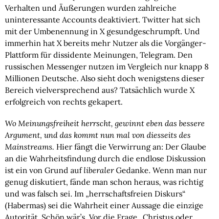
Verhalten und Äußerungen wurden zahlreiche
uninteressante Accounts deaktiviert. Twitter hat sich
mit der Umbenennung in X gesundgeschrumpft. Und
immerhin hat X bereits mehr Nutzer als die Vorgänger-
Plattform für dissidente Meinungen, Telegram. Den
russischen Messenger nutzen im Vergleich nur knapp 8
Millionen Deutsche. Also sieht doch wenigstens dieser
Bereich vielversprechend aus? Tatsächlich wurde X
erfolgreich von rechts gekapert.
Wo Meinungsfreiheit herrscht, gewinnt eben das bessere
Argument, und das kommt nun mal von diesseits des
Mainstreams.
Hier fängt die Verwirrung an: Der Glaube
an die Wahrheitsfindung durch die endlose Diskussion
ist ein von Grund auf
liberaler
Gedanke. Wenn man nur
genug diskutiert, fände man schon heraus, was richtig
und was falsch sei. Im „herrschaftsfreien Diskurs“
(Habermas) sei die Wahrheit einer Aussage die einzige
Autorität. Schön wär’s. Vor die Frage „Christus oder