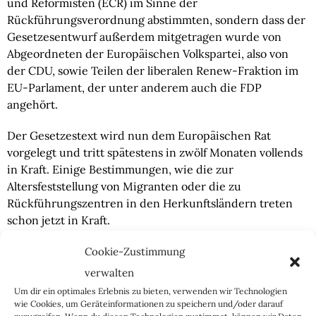
und Reformisten (ECR) im Sinne der
Rückführungsverordnung abstimmten, sondern dass der
Gesetzesentwurf außerdem mitgetragen wurde von
Abgeordneten der Europäischen Volkspartei, also von
der CDU, sowie Teilen der liberalen Renew-Fraktion im
EU-Parlament, der unter anderem auch die FDP
angehört.
Der Gesetzestext wird nun dem Europäischen Rat
vorgelegt und tritt spätestens in zwölf Monaten vollends
in Kraft. Einige Bestimmungen, wie die zur
Altersfeststellung von Migranten oder die zu
Rückführungszentren in den Herkunftsländern treten
schon jetzt in Kraft.
Natürlich lässt sich nun einfach sagen, dass die gesamte
Cookie-Zustimmung
Rückführungsverordnung zu wenig ist in Anbetracht der
verwalten
Schäden, die die unkontrollierte Masseneinwanderung
Um dir ein optimales Erlebnis zu bieten, verwenden wir Technologien
nach Europa in den letzten elf Jahren bereits verursacht
wie Cookies, um Geräteinformationen zu speichern und/oder darauf
zuzugreifen. Wenn du diesen Technologien zustimmst, können wir Daten