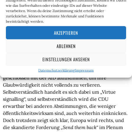
hat. Natürlich lässt sich auch die Kritik am theoretisch
wie das Surfverhalten oder eindeutige IDs auf dieser Website
viel zu späten Zeitpunkt der Gesetzesänderung nicht
verarbeiten. Wenn du deine Zustimmung nicht erteilst oder
von der Hand weisen. Die Rückführungsverordnung ist
zurückziehst, können bestimmte Merkmale und Funktionen
beeinträchtigt werden.
selbstverständlich zu wenig und zu spät.
AKZEPTIEREN
Doch die vergangene Plenarwoche in Straßburg hat
etwas ganz deutlich gezeigt: Die Brandmauer lässt sich
ABLEHNEN
nicht länger aufrechterhalten. Während linke Politiker
im Europäischen Parlament seit vergangenen Mittwoch
EINSTELLUNGEN ANSEHEN
vor Empörung womöglich kaum mehr schlafen konnten,
wurde die CDU doch allen Ernstes dazu genötigt,
Datenschutzerklärung
Impressum
geschlossen mit der AfD abzustimmen, um ihre
Glaubwürdigkeit nicht vollends zu verlieren.
Selbstverständlich handelt es sich dabei um „Virtue
signalling“, und selbstverständlich wird die CDU
erwartbar bei anderen Abstimmungen, die weniger
öffentlichkeitswirksam sind, auch weiterhin einknicken.
Doch trotzdem zeigt sich klar, Europa wird rechts, und
die skandierte Forderung
„Send them back“
im Plenum