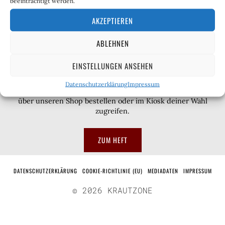
beeinträchtigt werden.
AKZEPTIEREN
ABLEHNEN
EINSTELLUNGEN ANSEHEN
Datenschutzerklärung
Impressum
Uns gibt es regelmäßig gedruckt oder als E-Paper. Einfach
über unseren Shop bestellen oder im Kiosk deiner Wahl
zugreifen.
ZUM HEFT
DATENSCHUTZERKLÄRUNG
COOKIE-RICHTLINIE (EU)
MEDIADATEN
IMPRESSUM
©
2026
KRAUTZONE