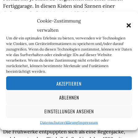
Fertiggarage. In diesen Kisten sind Szenen einer
Gefangenschaft Ai Weiweis wirklichkeitsnah
nachgebaut. Nun ja…
Cookie-Zustimmung
verwalten
…ach so, eine aus Bambusleisten mit Sisalgarn
Um dir ein optimales Erlebnis zu bieten, verwenden wir Technologien
zusammengeknotete, siebzehn Meter lange Plastik war
wie Cookies, um Geräteinformationen zu speichern und/oder darauf
auch noch zu sehen. Sie stellte ein Schlauchboot dar.
zuzugreifen. Wenn du diesen Technologien zustimmst, können wir Daten
wie das Surfverhalten oder eindeutige IDs auf dieser Website
Was das Ding mir wohl sagen wollte?…
verarbeiten. Wenn du deine Zustimmung nicht erteilst oder
zurückziehst, können bestimmte Merkmale und Funktionen
…sagen
sollte
?
beeinträchtigt werden.
AKZEPTIEREN
.
ABLEHNEN
Was macht einen Menschen zum Künstler?
EINSTELLUNGEN ANSEHEN
Im K21 waren laut Programm auch einige Frühwerke
Weiweis aus den achtziger Jahren zu betrachten.
Datenschutzerklärung
Impressum
Die Frühwerke entpuppten sich als eine Regenjacke,