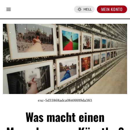
MEIN KONTO
HELL
exc-5d33868adca08400019da383
Was macht einen