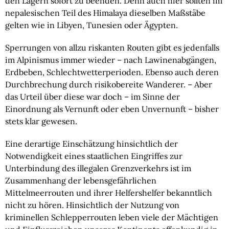
den Lagern sofort zu beenden. Denn auch hier sollten im 
nepalesischen Teil des Himalaya dieselben Maßstäbe 
gelten wie in Libyen, Tunesien oder Ägypten.
Sperrungen von allzu riskanten Routen gibt es jedenfalls 
im Alpinismus immer wieder – nach Lawinenabgängen, 
Erdbeben, Schlechtwetterperioden. Ebenso auch deren 
Durchbrechung durch risikobereite Wanderer. – Aber 
das Urteil über diese war doch – im Sinne der 
Einordnung als Vernunft oder eben Unvernunft – bisher 
stets klar gewesen.
Eine derartige Einschätzung hinsichtlich der 
Notwendigkeit eines staatlichen Eingriffes zur 
Unterbindung des illegalen Grenzverkehrs ist im 
Zusammenhang der lebensgefährlichen 
Mittelmeerrouten und ihrer Helfershelfer bekanntlich 
nicht zu hören. Hinsichtlich der Nutzung von 
kriminellen Schlepperrouten leben viele der Mächtigen 