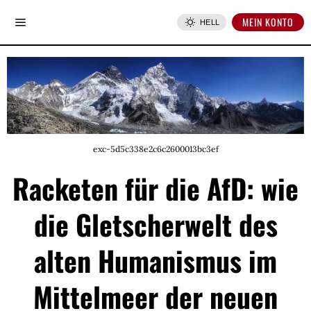
MEIN KONTO
HELL
exc-5d5c338e2c6c2600013bc3ef
Racketen für die AfD: wie
die Gletscherwelt des
alten Humanismus im
Mittelmeer der neuen