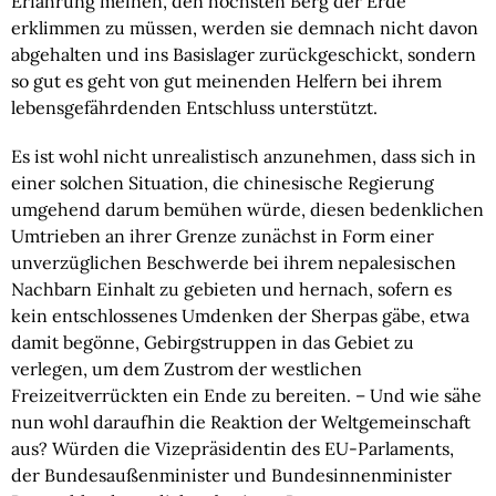
Erfahrung meinen, den höchsten Berg der Erde 
erklimmen zu müssen, werden sie demnach nicht davon 
abgehalten und ins Basislager zurückgeschickt, sondern 
so gut es geht von gut meinenden Helfern bei ihrem 
lebensgefährdenden Entschluss unterstützt.
Es ist wohl nicht unrealistisch anzunehmen, dass sich in 
einer solchen Situation, die chinesische Regierung 
umgehend darum bemühen würde, diesen bedenklichen 
Umtrieben an ihrer Grenze zunächst in Form einer 
unverzüglichen Beschwerde bei ihrem nepalesischen 
Nachbarn Einhalt zu gebieten und hernach, sofern es 
kein entschlossenes Umdenken der Sherpas gäbe, etwa 
damit begönne, Gebirgstruppen in das Gebiet zu 
verlegen, um dem Zustrom der westlichen 
Freizeitverrückten ein Ende zu bereiten. – Und wie sähe 
nun wohl daraufhin die Reaktion der Weltgemeinschaft 
aus? Würden die Vizepräsidentin des EU-Parlaments, 
der Bundesaußenminister und Bundesinnenminister 