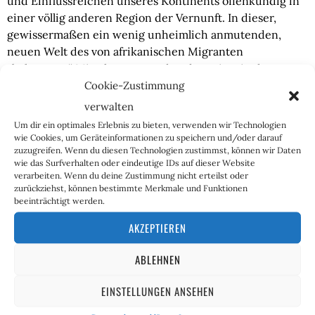
und Einflussreichen unseres Kontinents offenkundig in 
einer völlig anderen Region der Vernunft. In dieser, 
gewissermaßen ein wenig unheimlich anmutenden, 
neuen Welt des von afrikanischen Migranten 
„belagerten“ Mittelmeers werden derartige, in der von 
Cookie-Zustimmung
westlichen Touristen bestürmten asiatischen 
Gletscherwelt als unverantwortlich bezeichnete 
verwalten
Menschen, keineswegs zur Räson gerufen, nein – sie, die 
Um dir ein optimales Erlebnis zu bieten, verwenden wir Technologien
Sherpas oder Migrationshelfer, werden hingegen 
wie Cookies, um Geräteinformationen zu speichern und/oder darauf
zuzugreifen. Wenn du diesen Technologien zustimmst, können wir Daten
bekanntlich von maßgeblichen Massenmedien geradezu 
wie das Surfverhalten oder eindeutige IDs auf dieser Website
gefeiert. Inzwischen wird gar überlegt, ob sie nicht als 
verarbeiten. Wenn du deine Zustimmung nicht erteilst oder
preiswürdig anzusehen seien. – Und diese neuartigen 
zurückziehst, können bestimmte Merkmale und Funktionen
beeinträchtigt werden.
Beurteilungen führen dann bei Menschen, denen der 
alte Gletscherweltrationalismus noch allzu vertraut und 
AKZEPTIEREN
nachvollziehbar erscheint, verständlicherweise zu 
Unmut, ja gar zu tiefem Erschrecken. – Wie kann es sein, 
ABLEHNEN
fragen sich dementsprechend Viele, dass das, was in der 
einen Weltgegend für fatal und verurteilenswert 
EINSTELLUNGEN ANSEHEN
gehalten wird, in einer anderen, von denselben Leuten 