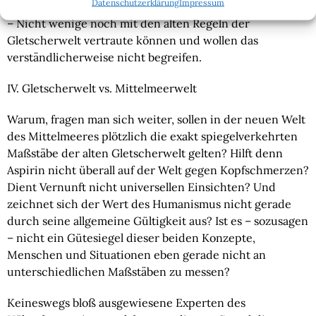
Datenschutzerklärung
Impressum
als nacheiferungswürdig und heldenhaft beurteilt wird? 
– Nicht wenige noch mit den alten Regeln der 
Gletscherwelt vertraute können und wollen das 
verständlicherweise nicht begreifen.
IV. Gletscherwelt vs. Mittelmeerwelt
Warum, fragen man sich weiter, sollen in der neuen Welt 
des Mittelmeeres plötzlich die exakt spiegelverkehrten 
Maßstäbe der alten Gletscherwelt gelten? Hilft denn 
Aspirin nicht überall auf der Welt gegen Kopfschmerzen? 
Dient Vernunft nicht universellen Einsichten? Und 
zeichnet sich der Wert des Humanismus nicht gerade 
durch seine allgemeine Gültigkeit aus? Ist es – sozusagen 
– nicht ein Gütesiegel dieser beiden Konzepte, 
Menschen und Situationen eben gerade nicht an 
unterschiedlichen Maßstäben zu messen?
Keineswegs bloß ausgewiesene Experten des 