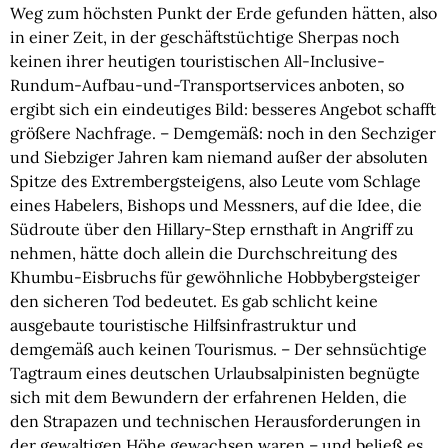
Weg zum höchsten Punkt der Erde gefunden hätten, also 
in einer Zeit, in der geschäftstüchtige Sherpas noch 
keinen ihrer heutigen touristischen All-Inclusive-
Rundum-Aufbau-und-Transportservices anboten, so 
ergibt sich ein eindeutiges Bild: besseres Angebot schafft 
größere Nachfrage. – Demgemäß: noch in den Sechziger 
und Siebziger Jahren kam niemand außer der absoluten 
Spitze des Extrembergsteigens, also Leute vom Schlage 
eines Habelers, Bishops und Messners, auf die Idee, die 
Südroute über den Hillary-Step ernsthaft in Angriff zu 
nehmen, hätte doch allein die Durchschreitung des 
Khumbu-Eisbruchs für gewöhnliche Hobbybergsteiger 
den sicheren Tod bedeutet. Es gab schlicht keine 
ausgebaute touristische Hilfsinfrastruktur und 
demgemäß auch keinen Tourismus. – Der sehnsüchtige 
Tagtraum eines deutschen Urlaubsalpinisten begnügte 
sich mit dem Bewundern der erfahrenen Helden, die 
den Strapazen und technischen Herausforderungen in 
der gewaltigen Höhe gewachsen waren – und beließ es 