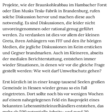
Projekte, wie der Braunkohleabbau im Hambacher Forst 
oder Elon Musks Tesla-Fabrik in Brandenburg, rufen 
solche Diskussion hervor und machen diese auch 
notwendig. Es sind Diskussionen, die leider nicht 
unvoreingenommen oder rational genug geführt 
werden. Zu verdanken ist dies vor allem der kleinen 
Greta, ihren Anhängern von FFF und den ihr hörigen 
Medien, die jegliche Diskussionen im Keim ersticken 
und Gegner brandmarken. Auch im Kleineren, abseits 
der medialen Berichterstattung, entstehen immer 
wieder Situationen, in denen wir vor die gleiche Frage 
gestellt werden: Wie weit darf Umweltschutz gehen?
Erst kürzlich ist in einer knapp tausend Seelen großen 
Gemeinde in Hessen wieder genau so ein Fall 
eingetreten. Dort sollte noch bis vor wenigen Wochen 
auf einem nahegelegenen Feld ein Bauprojekt eines 
bekannten Lebensmitteleinzelhändlers entstehen, das 
mehr als 500 potentielle Arbeits- und rund 20 