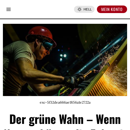
MEIN KONTO
HELL
exc-5f32dea666ae1856a1e2722a
Der grüne Wahn – Wenn