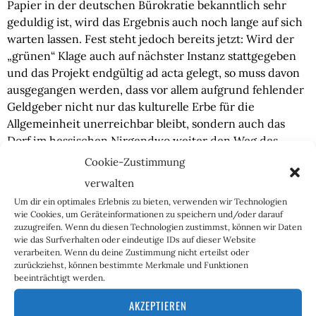
Papier in der deutschen Bürokratie bekanntlich sehr 
geduldig ist, wird das Ergebnis auch noch lange auf sich 
warten lassen. Fest steht jedoch bereits jetzt: Wird der 
„grünen“ Klage auch auf nächster Instanz stattgegeben 
und das Projekt endgültig ad acta gelegt, so muss davon 
ausgegangen werden, dass vor allem aufgrund fehlender 
Geldgeber nicht nur das kulturelle Erbe für die 
Allgemeinheit unerreichbar bleibt, sondern auch das 
Dorf im hessischen Nirgendwo weiter den Weg des 
langen Abstiegs gehen wird.
Cookie-Zustimmung
verwalten
Ganz gleich wie das Gericht urteilen wird, die 
Um dir ein optimales Erlebnis zu bieten, verwenden wir Technologien
Bemühungen gegen das Projekt lassen tief in die 
wie Cookies, um Geräteinformationen zu speichern und/oder darauf
Denkweise der Naturschützer bzw. generell in die 
zuzugreifen. Wenn du diesen Technologien zustimmst, können wir Daten
Denkweise der links-grün Versifften blicken. Das Wohl 
wie das Surfverhalten oder eindeutige IDs auf dieser Website
verarbeiten. Wenn du deine Zustimmung nicht erteilst oder
des Menschen ist ihnen offensichtlich weniger wert als 
zurückziehst, können bestimmte Merkmale und Funktionen
das der Tiere. Interessant ist, dass sich auch hier wieder 
beeinträchtigt werden.
die typisch linke Schwarz-Weiß-Malerei zeigt. Jedes 
AKZEPTIEREN
ihrer Narrative stellt zwei Gruppen entgegen, von denen 