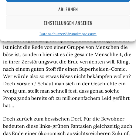
eine abgrundtief böse ist. Aus diesen Erzählungen sind in 
ABLEHNEN
den letzten Jahren bereits viele Feindbilder entstanden: 
Sei es der AfD-Wähler, der „Alte Weiße Mann“ oder erst 
EINSTELLUNGEN ANSEHEN
kürzlich ganz normale Polizisten. Bei Natur- bzw. 
Umwelt- und besonders bei Klimaschützern wird dieses 
Datenschutzerklärung
Impressum
Narrativ regelmäßig ins Apokalyptische gesteigert. Dort 
ist nicht die Rede von einer Gruppe von Menschen die 
böse ist, sondern hier ist es die gesamte Menschheit, die 
in ihrer Zerstörungswut die Erde vernichten will. Klingt 
nach einem guten Stoff für einen Superhelden-Comic. 
Wer würde also so etwas Böses nicht bekämpfen wollen? 
Doch Vorsicht! Schaut man sich in der Geschichte ein 
wenig um, stellt man schnell fest, dass genau solche 
Propaganda bereits oft zu millionenfachem Leid geführt 
hat…
Doch zurück zum hessischen Dorf. Für die Bewohner 
bedeuten diese links-grünen Fantasien gleichzeitig auch 
das Ende einer ökonomisch aussichtsreicheren Zukunft 