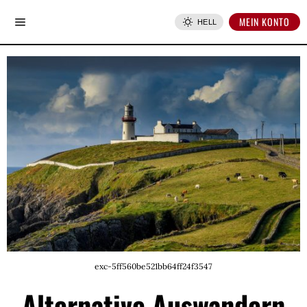
MEIN KONTO
HELL
exc-5ff560be521bb64ff24f3547
Alternative Auswandern