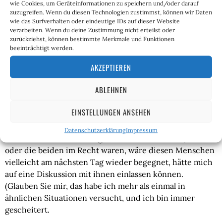
wie Cookies, um Geräteinformationen zu speichern und/oder darauf
oft, wir lebten in einer Wissensgesellschaft, 
zuzugreifen. Wenn du diesen Technologien zustimmst, können wir Daten
wie das Surfverhalten oder eindeutige IDs auf dieser Website
Informationstechnologie bestimmt unseren Alltag.
verarbeiten. Wenn du deine Zustimmung nicht erteilst oder
zurückziehst, können bestimmte Merkmale und Funktionen
Und während wir googeln und Wikipedia bemühen, um 
beeinträchtigt werden.
unsere Unwissenheit zu besiegen, haben wir vergessen, 
AKZEPTIEREN
dass Wissen nicht nur ein Wissen wie ist (Know-how), 
sondern in erster Linie ein Wissen von etwas (Fakt). 
ABLEHNEN
Nehmen wir noch einmal das Beispiel der Mittdreißiger 
im Park.
EINSTELLUNGEN ANSEHEN
Ich hätte mich weiter darüber aufregen können, hätte 
Datenschutzerklärung
Impressum
mich über die Gesetzeslage informieren können, ob ich 
oder die beiden im Recht waren, wäre diesen Menschen 
vielleicht am nächsten Tag wieder begegnet, hätte mich 
auf eine Diskussion mit ihnen einlassen können. 
(Glauben Sie mir, das habe ich mehr als einmal in 
ähnlichen Situationen versucht, und ich bin immer 
gescheitert.