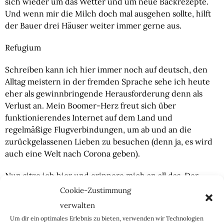
sich wieder um das Wetter und um neue Backrezepte. 
Und wenn mir die Milch doch mal ausgehen sollte, hilft 
der Bauer drei Häuser weiter immer gerne aus.
Refugium
Schreiben kann ich hier immer noch auf deutsch, den 
Alltag meistern in der fremden Sprache sehe ich heute 
eher als gewinnbringende Herausforderung denn als 
Verlust an. Mein Boomer-Herz freut sich über 
funktionierendes Internet auf dem Land und 
regelmäßige Flugverbindungen, um ab und an die 
zurückgelassenen Lieben zu besuchen (denn ja, es wird 
auch eine Welt nach Corona geben).
Nun sitze ich hier und erinnere mich an all das. Der 
Umzug, die Startschwierigkeiten im neuen Land, die 
Cookie-Zustimmung
Sprachbarrieren, das nicht selten einsetzende Heimweh, 
verwalten
denn man ist ja doch nur ein Mensch. Ich komme ins 
Um dir ein optimales Erlebnis zu bieten, verwenden wir Technologien
Philosophieren… In der heutigen Zeit erzählt man uns 