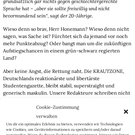
grundsätzlich gar nichts gegen geschlechtergerechte 
Sprache hat – „aber sie sollte freiwillig und nicht 
bevormundend sein“, sagt der 20-Jährige.
Wieso denn so brav, Herr Honemann? Wieso denn nicht 
sagen, was Sache ist? Fürchtet sich da jemand vor noch 
mehr Punkteabzug? Oder bangt man um die zukünftigen 
Aufstiegschancen in einem grün-schwarz regierten 
Land?
Aber keine Angst, die Rettung naht. Die KRAUTZONE, 
Deutschlands reaktionärste und libertärste 
Studentengazette, bleibt stabil, superstraight und 
generisch maskulin. Unsere Redakteure schreiben nicht 
mit Tinte, sondern mit Testosteron. Bei uns wird nicht 
Cookie-Zustimmung
gegendert, höchstens gerendert, aber dazu dann mehr 
am Wochenende (Noch nicht in der Telegram-Gruppe? 
verwalten
Rein, aber zackig!).
Um dir ein optimales Erlebnis zu bieten, verwenden wir Technologien
wie Cookies, um Geräteinformationen zu speichern und/oder darauf
In diesem Sinne, lieber Leser, ein schönes Wochenende
zuzugreifen. Wenn du diesen Technologien zustimmst, können wir Daten