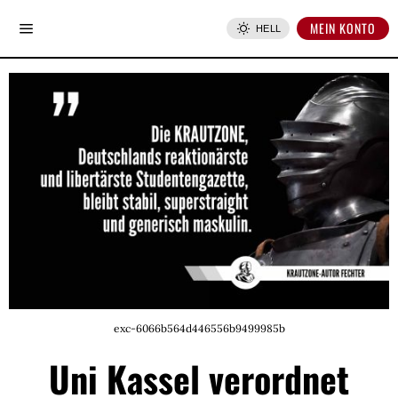
MEIN KONTO
HELL
exc-6066b564d446556b9499985b
Uni Kassel verordnet