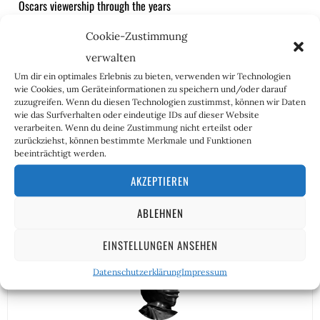
Oscars viewership through the years
2014: 43.7 million
Cookie-Zustimmung
2015: 37.3 million
verwalten
2016: 34.4 million
Um dir ein optimales Erlebnis zu bieten, verwenden wir Technologien
2017: 32.9 million
wie Cookies, um Geräteinformationen zu speichern und/oder darauf
2018: 26.5 million
zuzugreifen. Wenn du diesen Technologien zustimmst, können wir Daten
2019: 29.6 million
wie das Surfverhalten oder eindeutige IDs auf dieser Website
verarbeiten. Wenn du deine Zustimmung nicht erteilst oder
2020: 23.6 million
zurückziehst, können bestimmte Merkmale und Funktionen
2021: 9.8 million
beeinträchtigt werden.
— Morning Brew
(@MorningBrew)
April 26, 2021
AKZEPTIEREN
ABLEHNEN
Das ist sie, die Magie von Angebot und Nachfrage.
EINSTELLUNGEN ANSEHEN
Datenschutzerklärung
Impressum