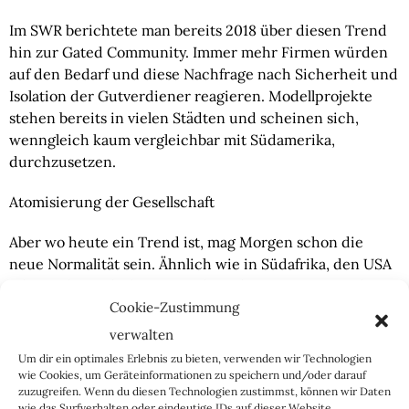
Im SWR berichtete man bereits 2018 über diesen Trend 
hin zur Gated Community. Immer mehr Firmen würden 
auf den Bedarf und diese Nachfrage nach Sicherheit und 
Isolation der Gutverdiener reagieren. Modellprojekte 
stehen bereits in vielen Städten und scheinen sich, 
wenngleich kaum vergleichbar mit Südamerika, 
durchzusetzen.
Atomisierung der Gesellschaft
Aber wo heute ein Trend ist, mag Morgen schon die 
neue Normalität sein. Ähnlich wie in Südafrika, den USA 
oder Südamerika bewegt sich auch Westeuropa mehr 
Cookie-Zustimmung
und und mehr in Richtung einer atomisierten 
Gesellschaft, in der soziale, ethnische und religiöse 
verwalten
Gruppen ihre eigenen Enklaven aufbauen und sich 
Um dir ein optimales Erlebnis zu bieten, verwenden wir Technologien
zunehmend vom Rest der Bevölkerung isolieren wollen.
wie Cookies, um Geräteinformationen zu speichern und/oder darauf
zuzugreifen. Wenn du diesen Technologien zustimmst, können wir Daten
wie das Surfverhalten oder eindeutige IDs auf dieser Website