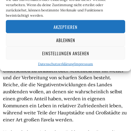
Reiche mit Reichen, Linke mit Linken, Rechte mit 
verarbeiten. Wenn du deine Zustimmung nicht erteilst oder
Rechten, Muslime mit Muslime, Christen mit Christen. 
zurückziehst, können bestimmte Merkmale und Funktionen
Oder linke Reiche mit linken Christen, die auch 
beeinträchtigt werden.
wohlhabend sind. Kombinationen sind möglich und 
AKZEPTIEREN
werden auch zur Norm gehören.
ABLEHNEN
Wahrscheinlich werden wir in zwanzig Jahren, wenn 
derzeitige Trends bezüglich Zuwanderung und soziale 
EINSTELLUNGEN ANSEHEN
Verschiebungen (sterbende Mittelschicht) anhalten, 
einen westlichen Teil Europas haben, in dem der 
Datenschutzerklärung
Impressum
Unterschied zu Brasilien oder Venezuela nur im Wetter 
und der Verbreitung von scharfen Soßen besteht. 
Reiche, die die Negativentwicklungen des Landes 
ausblenden wollen, an denen sie wahrscheinlich selbst 
einen großen Anteil haben, werden in eigenen 
Kommunen ein Leben in relativer Zufriedenheit leben, 
während weite Teile der Hauptstädte und Großstädte zu 
einer Art großen Favela werden.