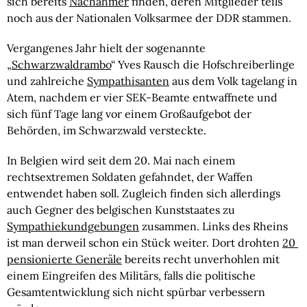
sich bereits 
Nachahmer
 finden, deren Mitglieder teils 
noch aus der Nationalen Volksarmee der DDR stammen.
Vergangenes Jahr hielt der sogenannte 
„
Schwarzwaldrambo
“ Yves Rausch die Hofschreiberlinge 
und zahlreiche 
Sympathisanten
 aus dem Volk tagelang in 
Atem, nachdem er vier SEK-Beamte entwaffnete und 
sich fünf Tage lang vor einem Großaufgebot der 
Behörden, im Schwarzwald versteckte.
In Belgien wird seit dem 20. Mai nach einem 
rechtsextremen Soldaten gefahndet, der Waffen 
entwendet haben soll. Zugleich finden sich allerdings 
auch Gegner des belgischen Kunststaates zu 
Sympathiekundgebungen
 zusammen. Links des Rheins 
ist man derweil schon ein Stück weiter. Dort drohten 
20 
pensionierte Generäle
 bereits recht unverhohlen mit 
einem Eingreifen des Militärs, falls die politische 
Gesamtentwicklung sich nicht spürbar verbessern 