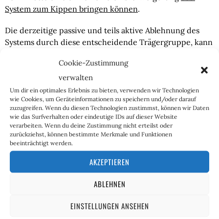
System zum Kippen bringen können
.
Die derzeitige passive und teils aktive Ablehnung des 
Systems durch diese entscheidende Trägergruppe, kann 
also durchaus als Zeichen der Hoffnung gewertet 
Cookie-Zustimmung
werden. Insbesondere wenn eine effiziente Vernetzung 
mit anderen friedlichen Widerstandsgruppen gelingt.
verwalten
Um dir ein optimales Erlebnis zu bieten, verwenden wir Technologien
Von kindischen Politfantasien über weiße Ritter im Stile 
wie Cookies, um Geräteinformationen zu speichern und/oder darauf
zuzugreifen. Wenn du diesen Technologien zustimmst, können wir Daten
eines Q-Anon sollte man sich, falls vorhanden, jedoch 
wie das Surfverhalten oder eindeutige IDs auf dieser Website
schleunigst verabschieden. Denn auch das System wird 
verarbeiten. Wenn du deine Zustimmung nicht erteilst oder
durch die aktuellen Absetzbewegungen nicht gänzlich 
zurückziehst, können bestimmte Merkmale und Funktionen
beeinträchtigt werden.
unvorbereitet getroffen.
AKZEPTIEREN
Die politische Polizei wurde in Deutschland durch die 
Antifa bereits vor Jahrzehnten privatisiert. Ebenfalls 
ABLEHNEN
schon vor über zehn Jahren warnte der hochdotierte 
Staatsrechtler 
Karl Albrecht Schachtschneider
, dass EU-
EINSTELLUNGEN ANSEHEN
Polizeibehörden in den verschiedenen Ländern zur 