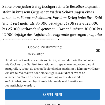
Seine ohne jeden Beleg hochgerechnete Bevölkerungszahl 
steht in krassem Gegensatz zu den Schätzungen eines 
deutschen Hereromissionars: Vor dem Krieg habe ihre Zahl 
‘nicht viel mehr als 35.000 betragen’, 1906 seien „23.000 
bis 25.000 vorhanden“ gewesen. ‘Danach wären 10.000 bis 
12.000 infolge des Aufstandes zugrunde gegangen’, sagt der 
Missionar Friedrich Bernsmann.“
Cookie-Zustimmung
Gibt es also eine absolute, historische Wahrheit zum Jahr 
verwalten
1905? Natürlich nicht, aber die Geschichtswissenschaft 
Um dir ein optimales Erlebnis zu bieten, verwenden wir Technologien
kann nur versuchen, Licht in das Dunkel zu bringen. 
wie Cookies, um Geräteinformationen zu speichern und/oder darauf
Dass dabei allerdings politische Motive die tatsächliche 
zuzugreifen. Wenn du diesen Technologien zustimmst, können wir Daten
Wissenschaft überdecken, und sie zum Spielball der 
wie das Surfverhalten oder eindeutige IDs auf dieser Website
verarbeiten. Wenn du deine Zustimmung nicht erteilst oder
Interessengruppen wird, sollte jedem klar sein.
zurückziehst, können bestimmte Merkmale und Funktionen
beeinträchtigt werden.
War es juristisch betrachtet Völkermord?
AKZEPTIEREN
Immerhin gib es aus juristischer bzw. völkerrechtlicher 
ABLEHNEN
Sicht etwas Handfestes; im Jahre 2016 kam der mit einem 