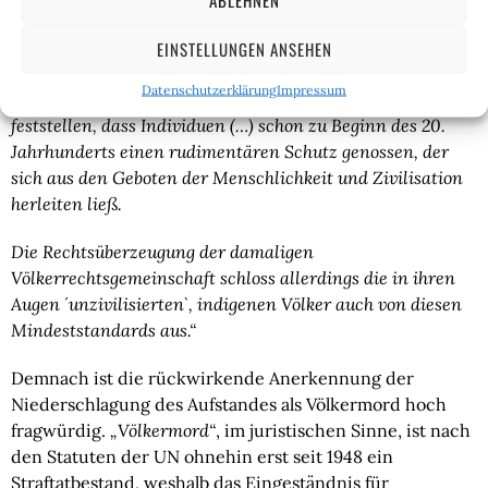
Gutachten beauftragte wissenschaftliche Dienst des 
EINSTELLUNGEN ANSEHEN
Bundestages zu folgendem Ergebnis:
Datenschutzerklärung
Impressum
„Im Hinblick auf das Völkergewohnheitsrecht lässt sich 
feststellen, dass Individuen (…) schon zu Beginn des 20. 
Jahrhunderts einen rudimentären Schutz genossen, der 
sich aus den Geboten der Menschlichkeit und Zivilisation 
herleiten ließ. 
Die Rechtsüberzeugung der damaligen 
Völkerrechtsgemeinschaft schloss allerdings die in ihren 
Augen ´unzivilisierten`, indigenen Völker auch von diesen 
Mindeststandards aus.“
Demnach ist die rückwirkende Anerkennung der 
Niederschlagung des Aufstandes als Völkermord hoch 
fragwürdig. 
„Völkermord“
, im juristischen Sinne, ist nach 
den Statuten der UN ohnehin erst seit 1948 ein 
Straftatbestand, weshalb das Eingeständnis für 