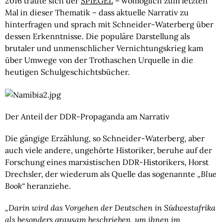
2016 traute sich der 
SPIEGEL
 – womöglich zum letzten 
Mal in dieser Thematik – dass aktuelle Narrativ zu 
hinterfragen und sprach mit Schneider-Waterberg über 
dessen Erkenntnisse. Die populäre Darstellung als 
brutaler und unmenschlicher Vernichtungskrieg kam 
über Umwege von der Trothaschen Urquelle in die 
heutigen Schulgeschichtsbücher.
Der Anteil der DDR-Propaganda am Narrativ
Die gängige Erzählung, so Schneider-Waterberg, aber 
auch viele andere, ungehörte Historiker, beruhe auf der 
Forschung eines marxistischen DDR-Historikers, Horst 
Drechsler, der wiederum als Quelle das sogenannte 
„Blue 
Book“
 heranziehe.
„Darin wird das Vorgehen der Deutschen in Südwestafrika 
als besonders grausam beschrieben, um ihnen im 