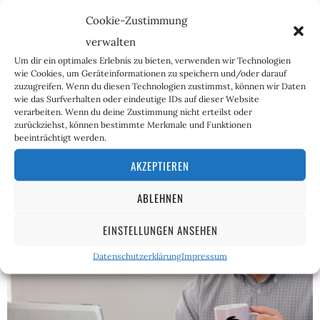
Cookie-Zustimmung
Reinhold Würth – Wahlempfehlung von ganz
verwalten
oben
Um dir ein optimales Erlebnis zu bieten, verwenden wir Technologien
wie Cookies, um Geräteinformationen zu speichern und/oder darauf
18. Juni 2024
zuzugreifen. Wenn du diesen Technologien zustimmst, können wir Daten
Daniel Meyer
wie das Surfverhalten oder eindeutige IDs auf dieser Website
Reinhold Würth muss sich im Nachgang zur EU-Wahl
verarbeiten. Wenn du deine Zustimmung nicht erteilst oder
gefühlt haben, als hätte er in den vergangenen Monaten
zurückziehst, können bestimmte Merkmale und Funktionen
versucht ein Seil zu stoßen, scheinen doch…
beeinträchtigt werden.
AKZEPTIEREN
ABLEHNEN
EINSTELLUNGEN ANSEHEN
Datenschutzerklärung
Impressum