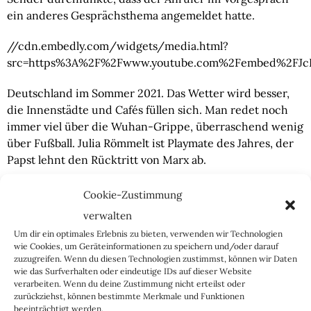
ein anderes Gesprächsthema angemeldet hatte.
//cdn.embedly.com/widgets/media.html?
src=https%3A%2F%2Fwww.youtube.com%2Fembed%2FJcLe
Deutschland im Sommer 2021. Das Wetter wird besser,
die Innenstädte und Cafés füllen sich. Man redet noch
immer viel über die Wuhan-Grippe, überraschend wenig
über Fußball. Julia Römmelt ist Playmate des Jahres, der
Papst lehnt den Rücktritt von Marx ab.
Und ein Mann, dessen einziges Verbrechen es ist, für
Cookie-Zustimmung
eine nicht beanspruchte Leistung nichts zu zahlen, sitzt
verwalten
weiterhin in Beugehaft.
Um dir ein optimales Erlebnis zu bieten, verwenden wir Technologien
wie Cookies, um Geräteinformationen zu speichern und/oder darauf
zuzugreifen. Wenn du diesen Technologien zustimmst, können wir Daten
wie das Surfverhalten oder eindeutige IDs auf dieser Website
verarbeiten. Wenn du deine Zustimmung nicht erteilst oder
zurückziehst, können bestimmte Merkmale und Funktionen
beeinträchtigt werden.