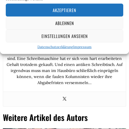
AKZEPTIEREN
Friedrich Fechter
ABLEHNEN
Nachdem sich Fechter von den beiden Chefs die Leitung der
EINSTELLUNGEN ANSEHEN
Netzredaktion hat aufquatschen lassen, musste er mit
Enttäuschung feststellen, dass die Zeiten von Olymp-
Datenschutzerklärung
Impressum
Schreibmaschinen und reizenden Vorzimmerdamen vorbei
sind. Eine Schreibmaschine hat er sich vom hart erarbeiteten
Gehalt trotzdem gekauft. Und einen antiken Schreibtisch. Auf
irgendwas muss man im Hausbüro schließlich einprügeln
können, wenn die faulen Kolumnisten wieder ihre
Abgabefristen versemmeln…
Weitere Artikel des Autors