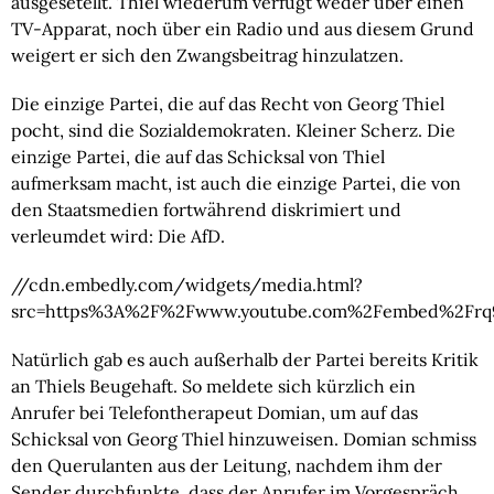
ausgesetellt. Thiel wiederum verfügt weder über einen
TV-Apparat, noch über ein Radio und aus diesem Grund
weigert er sich den Zwangsbeitrag hinzulatzen.
Die einzige Partei, die auf das Recht von Georg Thiel
pocht, sind die Sozialdemokraten. Kleiner Scherz. Die
einzige Partei, die auf das Schicksal von Thiel
aufmerksam macht, ist auch die einzige Partei, die von
den Staatsmedien fortwährend diskrimiert und
verleumdet wird: Die AfD.
//cdn.embedly.com/widgets/media.html?
src=https%3A%2F%2Fwww.youtube.com%2Fembed%2Frq9
Natürlich gab es auch außerhalb der Partei bereits Kritik
an Thiels Beugehaft. So meldete sich kürzlich ein
Anrufer bei Telefontherapeut Domian, um auf das
Schicksal von Georg Thiel hinzuweisen. Domian schmiss
den Querulanten aus der Leitung, nachdem ihm der
Sender durchfunkte, dass der Anrufer im Vorgespräch