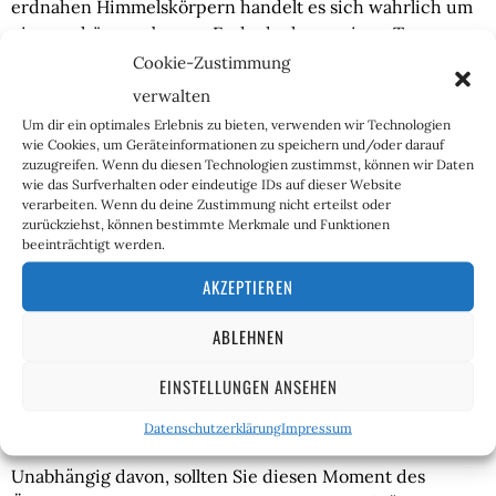
erdnahen Himmelskörpern handelt es sich wahrlich um
einen schönen, aber am Ende doch nur einen Traum.
Wenn Individuen sich nach erfolgter Auswanderung
Cookie-Zustimmung
über die gleichen Probleme beklagen, wie in ihrem
verwalten
Heimatland, teilt man ihnen bisweilen mit: du hast dich
Um dir ein optimales Erlebnis zu bieten, verwenden wir Technologien
halt auch selbst mitgenommen. Wie die
wie Cookies, um Geräteinformationen zu speichern und/oder darauf
Coronazwangsmaßnahmen gezeigt haben, gelten die
zuzugreifen. Wenn du diesen Technologien zustimmst, können wir Daten
wie das Surfverhalten oder eindeutige IDs auf dieser Website
gleichen Vorbehalte auch gesamtgesellschaftlich.
verarbeiten. Wenn du deine Zustimmung nicht erteilst oder
zurückziehst, können bestimmte Merkmale und Funktionen
Das Thema Weltraumbesiedlung wird der Menschheit
beeinträchtigt werden.
während der nächsten Jahrzehnte eine Unzahl an
AKZEPTIEREN
spannenden Erlebnissen bereiten. Den notwendigen
Freiheitskampf auf der Erde kann sie jedoch nicht
ABLEHNEN
ersetzen. Einen Freiheitsgewinn im Zuge der neuen
Wanderungsbewegungen wird es auf dem
EINSTELLUNGEN ANSEHEN
Heimatplaneten und den neuen Siedlungsgebieten
geben, oder überhaupt nicht.
Datenschutzerklärung
Impressum
Unabhängig davon, sollten Sie diesen Moment des