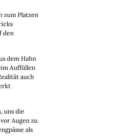
h zum Platzen
ricks
f den
aus dem Hahn
im Auffüllen
ealität auch
erkt
, uns die
n vor Augen zu
engpässe als