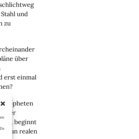
 schlichtweg
 Stahl und
h zu
urcheinander
pläne über
n
d erst einmal
men?
ashpropheten
(unter
 um
ann, beginnt
IDs
bot an realen