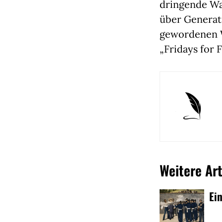
dringende Wa
über Generati
gewordenen Wo
„Fridays for 
Weitere Art
Ei