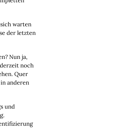
ompletten
 sich warten
se der letzten
en? Nun ja,
 derzeit noch
ehen. Quer
 in anderen
gs und
g.
entifizierung