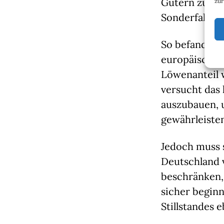
Gütern zu tre
zur
Sonderfaktore
So befanden s
europäischen
Löwenanteil w
versucht das
auszubauen, 
gewährleiste
Jedoch muss s
Deutschland 
beschränken,
sicher begin
Stillstandes