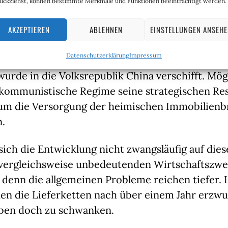
ffen. Das Baugewerbe dürfte aufgrund politisch
ückziehst, können bestimmte Merkmale und Funktionen beeinträchtigt werden.
n zeitlich früher betroffen sein.
AKZEPTIEREN
ABLEHNEN
EINSTELLUNGEN ANSEH
ich beispielsweise die deutschen und zum Teil 
Datenschutzerklärung
Impressum
 Bauholzexporte 2020 auf einem Rekordniveau.
urde in die Volksrepublik China verschifft. Mö
 kommunistische Regime seine strategischen Re
um die Versorgung der heimischen Immobilienb
n.
ich die Entwicklung nicht zwangsläufig auf diese
vergleichsweise unbedeutenden Wirtschaftszwe
 denn die allgemeinen Probleme reichen tiefer.
nen die Lieferketten nach über einem Jahr erzw
 eben doch zu schwanken.