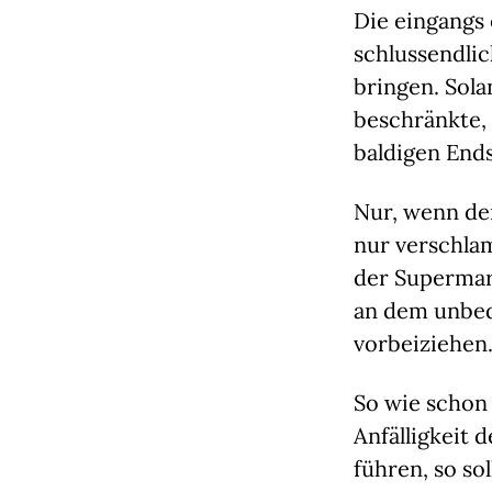
Die eingangs
schlussendli
bringen. Sola
beschränkte,
baldigen Ends
Nur, wenn de
nur verschla
der Supermark
an dem unbed
vorbeiziehen
So wie schon 
Anfälligkeit 
führen, so so