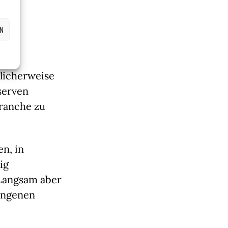
er
EN
auch
 Der
glicherweise
serven
ranche zu
n, in
ig
 Langsam aber
ungenen