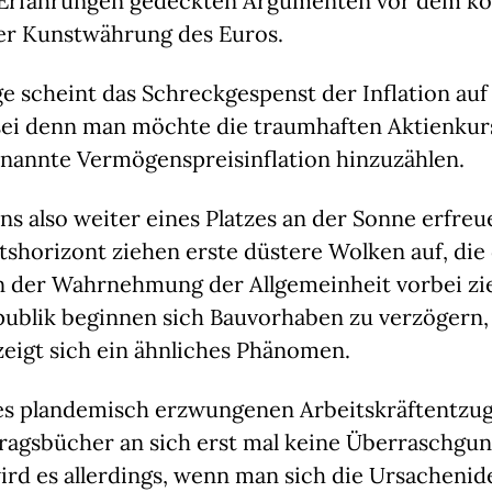
 Erfahrungen gedeckten Argumenten vor dem k
der Kunstwährung des Euros.
e scheint das Schreckgespenst der Inflation auf
 sei denn man möchte die traumhaften Aktienkur
enannte Vermögenspreisinflation hinzuzählen.
s also weiter eines Platzes an der Sonne erfreu
shorizont ziehen erste düstere Wolken auf, die
 der Wahrnehmung der Allgemeinheit vorbei zi
publik beginnen sich Bauvorhaben zu verzögern,
eigt sich ein ähnliches Phänomen.
es plandemisch erzwungenen Arbeitskräftentzu
tragsbücher an sich erst mal keine Überraschgun
ird es allerdings, wenn man sich die Ursachenid