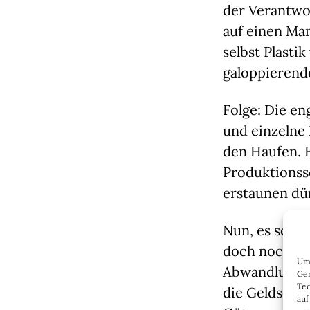
der Verantwor
auf einen Man
selbst Plasti
galoppierende
Folge: Die e
und einzelne
den Haufen. 
Produktionssc
erstaunen dü
Nun, es schei
doch noch au
Um 
Abwandlung s
Ger
Tec
die Geldschw
auf