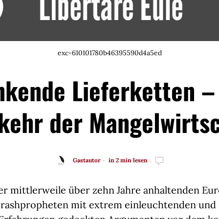
exc-610101780b46395590d4a5ed
kende Lieferketten –
kehr der Mangelwirtsc
Gastautor
in 2 min lesen
er mittlerweile über zehn Jahre anhaltenden Eu
rashpropheten mit extrem einleuchtenden und 