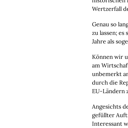
historischen
Wertzerfall 
Genau so lang
zu lassen; es
Jahre als sog
Können wir un
am Wirtschaft
unbemerkt an
durch die Re
EU-Ländern z
Angesichts d
gefüllter Auf
Interessant w