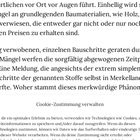
tlichen vor Ort vor Augen führt. Einhellig wird
gel an grundlegenden Baumaterialien, wie Holz,
k verwiesen, die entweder gar nicht oder nur noc
n Preisen zu erhalten sind.
ng verwobenen, einzelnen Bauschritte geraten d
 Mängel werfen die sorgfältig abgewogenen Zeit
Eine Meldung, die angesichts der extrem simple
hritte der genannten Stoffe selbst in Merkellan
rfte. Woher stammt dieses merkwürdige Phäno
nt, als würde sich der lange Atem einzelner Cr
Cookie-Zustimmung verwalten
szahlen. Wie Markus Krall vor einigen Monaten 
dir ein optimales Erlebnis zu bieten, verwenden wir Technologien wie Cookies,
eines Bankencrashszenarios) vorauszusagen beg
äteinformationen zu speichern und/oder darauf zuzugreifen. Wenn du diesen
hnologien zustimmst, können wir Daten wie das Surfverhalten oder eindeutige 
emme der letzten Dekade auf ein fallendes Ange
 dieser Website verarbeiten. Wenn du deine Zustimmung nicht erteilst oder