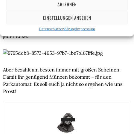
Auch sollte man sich die Kaiserbrücke einmal anschauen.
ABLEHNEN
Schon Kaiser Willhelm ||. war 1910 bei der Eröffnung
dabei. Doch auch wer jede Stadtrundfahrt verweigert
EINSTELLUNGEN ANSEHEN
und auf den ganzen Kulturkram pfeift, kommt trotzdem
auf seine Kosten. Billig Bier trinken geht wirklich an
Datenschutzerklärung
Impressum
jeder Ecke.
Aber bezahlt am besten immer mit großen Scheinen.
Damit ihr genügend Münzen bekommt – für den
Parkautomat. Es soll euch ja nicht so ergehen wie uns.
Prost!