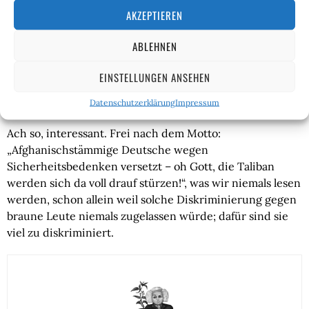
Heckler & Koch versetzt Mitarbeiter russischer Abstammung. Ich
AKZEPTIEREN
möchte wetten, dass die russische Staatspropaganda diesen
Schritt vollkommen ausnutzen und ausschlachten wird.
ABLEHNEN
https://t.co/gt5R7tuSm3
EINSTELLUNGEN ANSEHEN
— Artur Weigandt (@ArturWeigandt)
March 9, 2022
Datenschutzerklärung
Impressum
Ach so, interessant. Frei nach dem Motto:
„Afghanischstämmige Deutsche wegen
Sicherheitsbedenken versetzt – oh Gott, die Taliban
werden sich da voll drauf stürzen!“, was wir niemals lesen
werden, schon allein weil solche Diskriminierung gegen
braune Leute niemals zugelassen würde; dafür sind sie
viel zu diskriminiert.