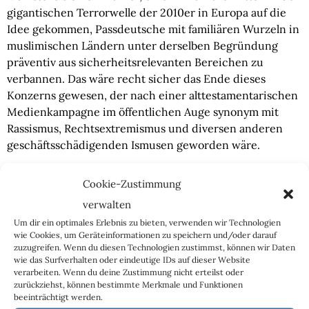
gigantischen Terrorwelle der 2010er in Europa auf die
Idee gekommen, Passdeutsche mit familiären Wurzeln in
muslimischen Ländern unter derselben Begründung
präventiv aus sicherheitsrelevanten Bereichen zu
verbannen. Das wäre recht sicher das Ende dieses
Konzerns gewesen, der nach einer alttestamentarischen
Medienkampagne im öffentlichen Auge synonym mit
Rassismus, Rechtsextremismus und diversen anderen
geschäftsschädigenden Ismusen geworden wäre.
Aber was sagt denn nun so jemand wie „Zeit“- und
Cookie-Zustimmung
„FAZ“-Journo Artur Weigandt zu der H&K-Kiste?
verwalten
Sicherlich schreit er „Rassismus“ und redet von
Um dir ein optimales Erlebnis zu bieten, verwenden wir Technologien
Menschenwürde und so was?
„Ich möchte wetten, dass
wie Cookies, um Geräteinformationen zu speichern und/oder darauf
die russische Staatspropaganda diesen Schritt vollkommen
zuzugreifen. Wenn du diesen Technologien zustimmst, können wir Daten
ausnutzen und ausschlachten wird.“
wie das Surfverhalten oder eindeutige IDs auf dieser Website
verarbeiten. Wenn du deine Zustimmung nicht erteilst oder
zurückziehst, können bestimmte Merkmale und Funktionen
beeinträchtigt werden.