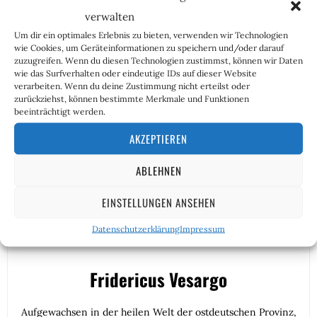
TERFs in Grenzen. Ihnen haben wir es zu verdanken,
verwalten
dass das geistige Nest, in dem der Wokismus ausgebrütet
Um dir ein optimales Erlebnis zu bieten, verwenden wir Technologien
wurde, erbaut worden ist. Und das sollen sie ruhig zu
wie Cookies, um Geräteinformationen zu speichern und/oder darauf
spüren bekommen. Nur weil Stalin Trotzki bekämpft und
zuzugreifen. Wenn du diesen Technologien zustimmst, können wir Daten
besiegt hat, muss man noch lange kein Mitleid mit dem
wie das Surfverhalten oder eindeutige IDs auf dieser Website
verarbeiten. Wenn du deine Zustimmung nicht erteilst oder
Eispickelschädel aufbringen, nicht wahr? Daher meine
zurückziehst, können bestimmte Merkmale und Funktionen
einzige Frage, die ich an die TERF-Fraktion zu richten
beeinträchtigt werden.
habe: Wie fühlt es sich an, von der eigenen Revolution
AKZEPTIEREN
gefressen zu werden?
ABLEHNEN
EINSTELLUNGEN ANSEHEN
Datenschutzerklärung
Impressum
Fridericus Vesargo
Aufgewachsen in der heilen Welt der ostdeutschen Provinz,