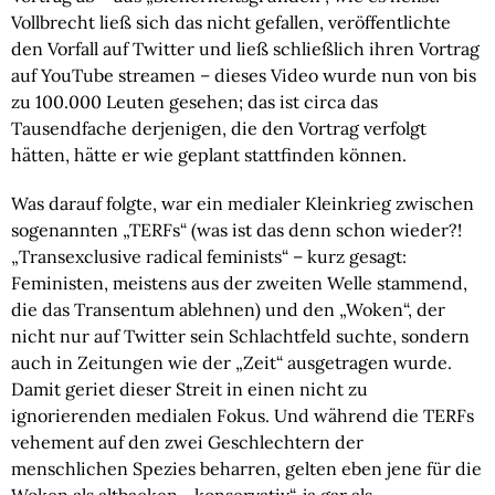
Vollbrecht ließ sich das nicht gefallen, veröffentlichte
den Vorfall auf Twitter und ließ schließlich ihren Vortrag
auf YouTube streamen – dieses Video wurde nun von bis
zu 100.000 Leuten gesehen; das ist circa das
Tausendfache derjenigen, die den Vortrag verfolgt
hätten, hätte er wie geplant stattfinden können.
Was darauf folgte, war ein medialer Kleinkrieg zwischen
sogenannten „TERFs“ (was ist das denn schon wieder?!
„
T
rans
e
xclusive
r
adical
f
eminists“ – kurz gesagt:
Feministen, meistens aus der zweiten Welle stammend,
die das Transentum ablehnen) und den „Woken“, der
nicht nur auf Twitter sein Schlachtfeld suchte, sondern
auch in Zeitungen wie der „Zeit“ ausgetragen wurde.
Damit geriet dieser Streit in einen nicht zu
ignorierenden medialen Fokus. Und während die TERFs
vehement auf den zwei Geschlechtern der
menschlichen Spezies beharren, gelten eben jene für die