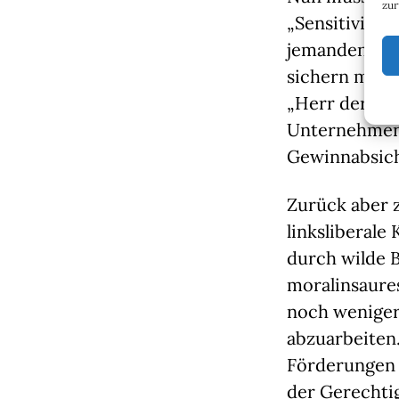
zur
„Sensitivity 
jemanden brau
sichern muss, 
„Herr der Rin
Unternehmen,
Gewinnabsich
Zurück aber z
linksliberale
durch wilde
moralinsaure
noch weniger 
abzuarbeiten
Förderungen e
der Gerechtig