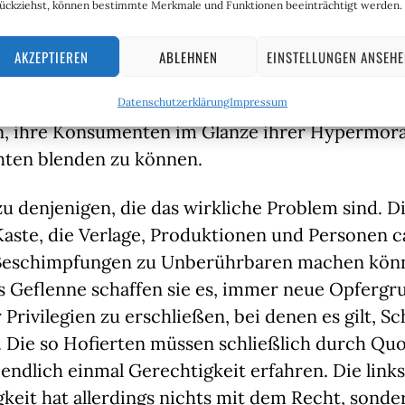
ückziehst, können bestimmte Merkmale und Funktionen beeinträchtigt werden.
Reader“ sofort gekündigt werden sollte. Warum 
cht, der die Diversität in einem Kinderbuch üb
AKZEPTIEREN
ABLEHNEN
EINSTELLUNGEN ANSEH
ist fraglich. Aber wie ich in
meiner Kolumne
übe
ge“-Serie bereits erwähnt habe, lieben es kapita
Datenschutzerklärung
Impressum
 ihre Konsumenten im Glanze ihrer Hypermoral
ten blenden zu können.
u denjenigen, die das wirkliche Problem sind. Di
 Kaste, die Verlage, Produktionen und Personen c
 Beschimpfungen zu Unberührbaren machen kön
s Geflenne schaffen sie es, immer neue Opfergr
Privilegien zu erschließen, bei denen es gilt, Sc
. Die so Hofierten müssen schließlich durch Qu
ndlich einmal Gerechtigkeit erfahren. Die links
keit hat allerdings nichts mit dem Recht, sonde