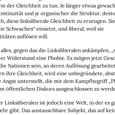
m der Gleichheit zu tun. Je länger etwas gewachs
Kontinuität und je organischer die Struktur, dest
h, diese linksliberale Gleichheit zu erzeugen. Sie 
die Schwachen“ einsetzt, und liberal, weil sie
täten auflösen will.
alles, gegen das die Linksliberalen ankämpfen, „
er Widerstand eine Phobie. Es mögen jetzt Gesc
ie Nationen sein, an deren Auflösung gearbeite
n ihre Gleichheit, wird eine unbegründete, abs
 Angst unterstellt, die mit dem Kampfbegriff „P
om öffentlichen Diskurs ausgeschlossen zu werd
r Linksliberalen ist jedoch eine Welt, in der es g
hr gibt. Das austauschbare Subjekt, das auf kein