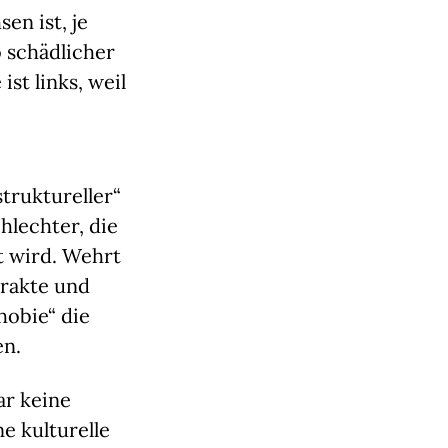
en ist, je
o schädlicher
ist links, weil
struktureller“
hlechter, die
t wird. Wehrt
trakte und
hobie“ die
en.
ar keine
e kulturelle