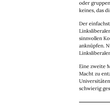
oder gruppen
keines, das d
Der einfachs
Linksliberale
sinnvollen Ko
anknüpfen. Nu
Linksliberale
Eine zweite M
Macht zu entz
Universitäten
schwierig ges