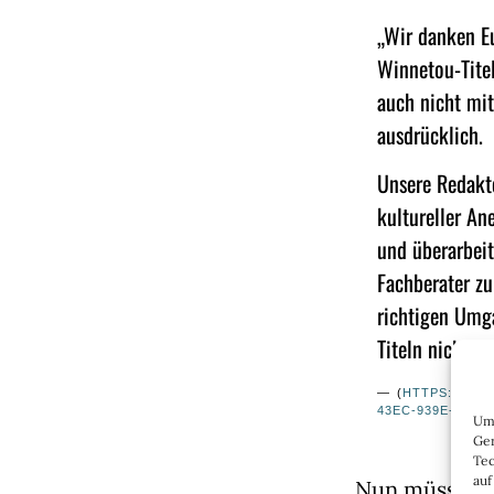
„Wir danken Eu
Winnetou-Titel
auch nicht mit
ausdrücklich.
Unsere Redakte
kultureller An
und überarbeit
Fachberater zu 
richtigen Umga
Titeln nicht g
(
HTTPS://WW
43EC-939E-6322
Um 
Ger
Tec
auf
Nun müsste i