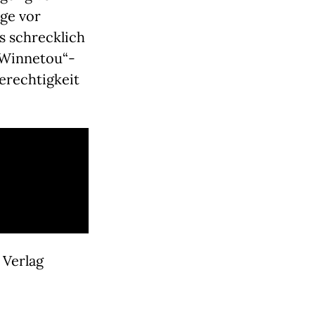
ige vor
s schrecklich
„Winnetou“-
erechtigkeit
 Verlag