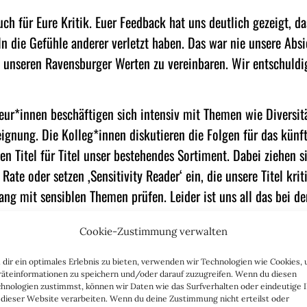
ch für Eure Kritik. Euer Feedback hat uns deutlich gezeigt, da
n die Gefühle anderer verletzt haben. Das war nie unsere Absi
 unseren Ravensburger Werten zu vereinbaren. Wir entschuldi
ur*innen beschäftigen sich intensiv mit Themen wie Diversit
eignung. Die Kolleg*innen diskutieren die Folgen für das kün
en Titel für Titel unser bestehendes Sortiment. Dabei ziehen s
Rate oder setzen ‚Sensitivity Reader‘ ein, die unsere Titel krit
ng mit sensiblen Themen prüfen. Leider ist uns all das bei d
elungen.“
Cookie-Zustimmung verwalten
W.INSTAGRAM.COM/P/CHHLYBDSK_A/?UTM_SOURCE=IG_EMBED&IG_RID=A
84441D7F
)
dir ein optimales Erlebnis zu bieten, verwenden wir Technologien wie Cookies,
äteinformationen zu speichern und/oder darauf zuzugreifen. Wenn du diesen
hnologien zustimmst, können wir Daten wie das Surfverhalten oder eindeutige 
 dieser Website verarbeiten. Wenn du deine Zustimmung nicht erteilst oder
m Grunde jedem geistig Gesunden klar sein, das