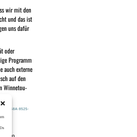
ss wir mit den
cht und das ist
gen uns dafür
ät oder
ftige Programm
ie auch externe
isch auf den
en Winnetou-
E3EE68A-8525-
 um
IDs
s dem