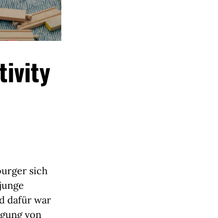
ivity
burger sich
junge
d dafür war
tigung von