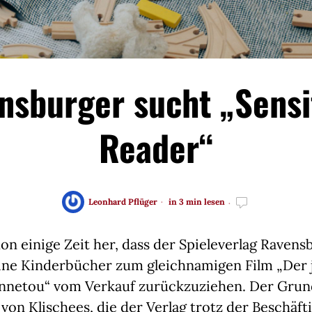
nsburger sucht „Sensit
Reader“
Leonhard Pflüger
in 3 min lesen
hon einige Zeit her, dass der Spieleverlag Ravens
eine Kinderbücher zum gleichnamigen Film „Der 
nnetou“ vom Verkauf zurückzuziehen. Der Grun
von Klischees, die der Verlag trotz der Beschäf