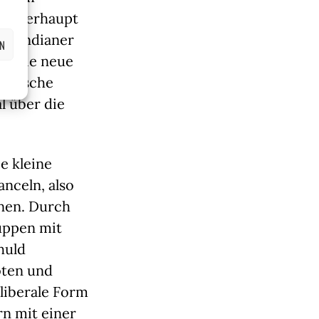
es überhaupt
er Indianer
EN
r die neue
listische
 über die
e kleine
anceln, also
nen. Durch
uppen mit
huld
oten und
liberale Form
rn mit einer