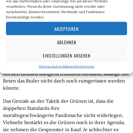
wie das Surfverhalten oder eindeutige IDs auf dieser Website
seinem Teufel, wird täglich ausgetragen. Ein Beispiel: Die
verarbeiten. Wenn du deine Zustimmung nicht erteilst oder
Gunst des Klimagotts wird daran gemessen, wie kalt der
zurückziehst, können bestimmte Merkmale und Funktionen
Winter wird, nachdem uns der Teufel Putin quasi dazu
beeinträchtigt werden.
gezwungen hat, ihm kein Gas mehr abzukaufen. Falls es
AKZEPTIEREN
aber zu warm wird, ist der Klimagott auch irgendwie
wütend: Wenn wir ihm dann nicht unseren restlichen
ABLEHNEN
Wohlstand opfern, wird er vielleicht die Polkappen
schmelzen lassen! Ganz Norddeutschland (oder ein
EINSTELLUNGEN ANSEHEN
anderer Teil der Welt – Pakistan oder das Ahrtal) wird
dann unter Wasser stehen. An den Bau der Arche denkt
Datenschutzerklärung
Impressum
bei den Grünen übrigens trotzdem niemand, solange mit
Beten das Ruder nicht doch noch rumgerissen werden
könnte.
Das Geniale an der Taktik der Grünen ist, dass die
doppelten Standards ihre
moralingeschwängerte Panikmache nicht widerlegen.
Vielmehr bestärkt es die Grünen noch in ihrer Agenda;
sie nehmen die Gespenster in Kauf. Je schlechter es