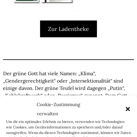
Zur Ladentheke
Der grüne Gott hat viele Namen: „Klima“,
„Gendergerechtigkeit“ oder „Intersektionalität“ sind
einige davon. Der grüne Teufel wird dagegen „Putin“,
„Kohlekraftwerk“ oder „Rassismus“ genannt. Dem Gott
der Grünen müssen Opfer gebracht werden, damit der
Cookie-Zustimmung
Teufel am Tag des Jüngsten Gerichts
verwalten
(Klimawandel/Atomkrieg/Corona) nicht die Herrschaft
Um dir ein optimales Erlebnis zu bieten, verwenden wir Technologien
über die Seelen behält. Dieser Kampf zwischen dem
wie Cookies, um Geräteinformationen zu speichern und/oder darauf
grünen Gut und Böse, zwischen dem grünen Gott und
zuzugreifen. Wenn du diesen Technologien zustimmst, können wir Daten