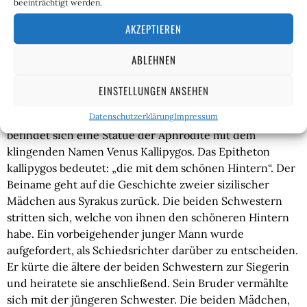
beeinträchtigt werden.
Jahrtausends aufgenommen haben. Das Original ist
leider verloren, doch glücklicherweise kann man den
AKZEPTIEREN
Muskelprotz in der vom römischen Bildhauer Glykon
gefertigten Marmorkopie „Herkules Farnese“ noch heute
ABLEHNEN
im Archäologischen Nationalmuseum in Neapel
bestaunen.
EINSTELLUNGEN ANSEHEN
Datenschutzerklärung
Impressum
Ebenfalls im Archäologischen Nationalmuseum in Neapel
befindet sich eine Statue der Aphrodite mit dem
klingenden Namen Venus Kallipygos. Das Epitheton
kallipygos bedeutet: „die mit dem schönen Hintern“. Der
Beiname geht auf die Geschichte zweier sizilischer
Mädchen aus Syrakus zurück. Die beiden Schwestern
stritten sich, welche von ihnen den schöneren Hintern
habe. Ein vorbeigehender junger Mann wurde
aufgefordert, als Schiedsrichter darüber zu entscheiden.
Er kürte die ältere der beiden Schwestern zur Siegerin
und heiratete sie anschließend. Sein Bruder vermählte
sich mit der jüngeren Schwester. Die beiden Mädchen,