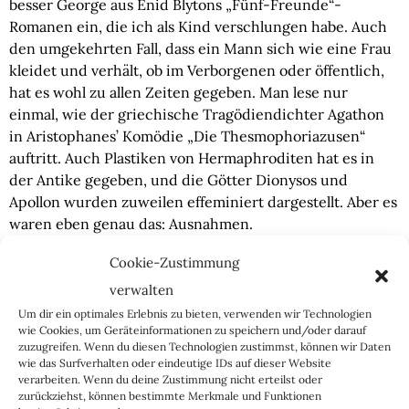
besser George aus Enid Blytons „Fünf-Freunde“-
Romanen ein, die ich als Kind verschlungen habe. Auch
den umgekehrten Fall, dass ein Mann sich wie eine Frau
kleidet und verhält, ob im Verborgenen oder öffentlich,
hat es wohl zu allen Zeiten gegeben. Man lese nur
einmal, wie der griechische Tragödiendichter Agathon
in Aristophanes’ Komödie „Die Thesmophoriazusen“
auftritt. Auch Plastiken von Hermaphroditen hat es in
der Antike gegeben, und die Götter Dionysos und
Apollon wurden zuweilen effeminiert dargestellt. Aber es
waren eben genau das: Ausnahmen.
Cookie-Zustimmung
Insgesamt kommt das griechische Pantheon ziemlich
heteronormativ daher. Seien es Zeusdarstellungen, der
verwalten
dem Bildhauer Skopas zugeschriebene Meleager, Adonis,
Um dir ein optimales Erlebnis zu bieten, verwenden wir Technologien
Ares, Herakles oder der Laokoon. Ein um 320 v. Chr. von
wie Cookies, um Geräteinformationen zu speichern und/oder darauf
zuzugreifen. Wenn du diesen Technologien zustimmst, können wir Daten
Lysipp in Bronze gegossener Herakles maß drei Meter
wie das Surfverhalten oder eindeutige IDs auf dieser Website
und könnte es der Erscheinung nach zu urteilen ganz
verarbeiten. Wenn du deine Zustimmung nicht erteilst oder
ohne Weiteres mit einem Mister Universum des dritten
zurückziehst, können bestimmte Merkmale und Funktionen