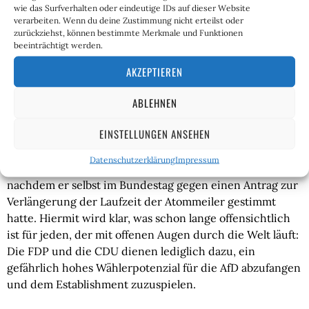
Ein weiterer Punkt, den der Atomausstieg in
wie das Surfverhalten oder eindeutige IDs auf dieser Website
Deutschland aufzeigt, ist die Verlogenheit der
verarbeiten. Wenn du deine Zustimmung nicht erteilst oder
zurückziehst, können bestimmte Merkmale und Funktionen
Scheinopposition: Die CDU und auch ein bisschen die
beeinträchtigt werden.
FDP sprachen sich gegen die Abschaltung der letzten
drei Atommeiler aus. So wetterten Friedrich Merz und
AKZEPTIEREN
die beiden Ministerpräsidenten Markus Söder und
ABLEHNEN
Michael Kretschmer, allesamt Unions-Funktionäre,
gegen die Atompolitik der Bundesregierung – dabei war
EINSTELLUNGEN ANSEHEN
es doch ihre Partei, unter ihrer Kanzlerin, die das Land
erst in diese Misere gefahren hat. Bei den Feigenblatt-
Datenschutzerklärung
Impressum
Liberalen kritisierte Wolfgang Kubicki den Atomausstieg,
nachdem er selbst im Bundestag gegen einen Antrag zur
Verlängerung der Laufzeit der Atommeiler gestimmt
hatte. Hiermit wird klar, was schon lange offensichtlich
ist für jeden, der mit offenen Augen durch die Welt läuft:
Die FDP und die CDU dienen lediglich dazu, ein
gefährlich hohes Wählerpotenzial für die AfD abzufangen
und dem Establishment zuzuspielen.