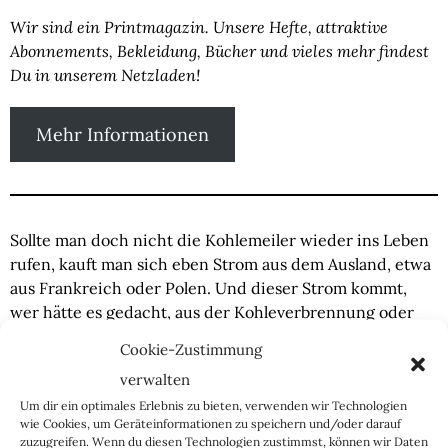
Wir sind ein Printmagazin. Unsere Hefte, attraktive
Abonnements, Bekleidung, Bücher und vieles mehr findest
Du in unserem Netzladen!
Mehr Informationen
Sollte man doch nicht die Kohlemeiler wieder ins Leben
rufen, kauft man sich eben Strom aus dem Ausland, etwa
aus Frankreich oder Polen. Und dieser Strom kommt,
wer hätte es gedacht, aus der Kohleverbrennung oder
der Kernenergie. Apropos Polen: Unser östlicher
Cookie-Zustimmung
Nachbar will nicht mehr von der Kohle abhängig sein
verwalten
und plant den großen Atomeinstieg – mit Unterstützung
Um dir ein optimales Erlebnis zu bieten, verwenden wir Technologien
durch amerikanische Gelder.
wie Cookies, um Geräteinformationen zu speichern und/oder darauf
zuzugreifen. Wenn du diesen Technologien zustimmst, können wir Daten